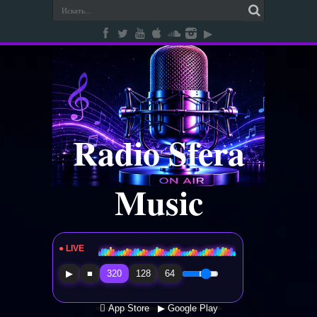
Radio Sfera
Music
● LIVE
Radio Sfera Music
▶
■
320
128
64
 App Store
▶ Google Play