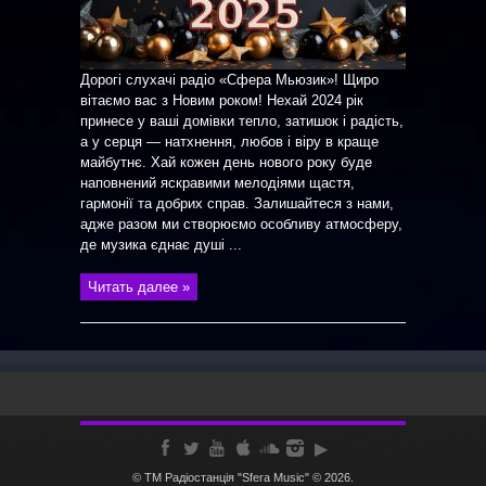
Дорогі слухачі радіо «Сфера Мьюзик»! Щиро
вітаємо вас з Новим роком! Нехай 2024 рік
принесе у ваші домівки тепло, затишок і радість,
а у серця — натхнення, любов і віру в краще
майбутнє. Хай кожен день нового року буде
наповнений яскравими мелодіями щастя,
гармонії та добрих справ. Залишайтеся з нами,
адже разом ми створюємо особливу атмосферу,
де музика єднає душі ...
Читать далее »
© ТМ Радiостанцiя "Sfera Music" © 2026.