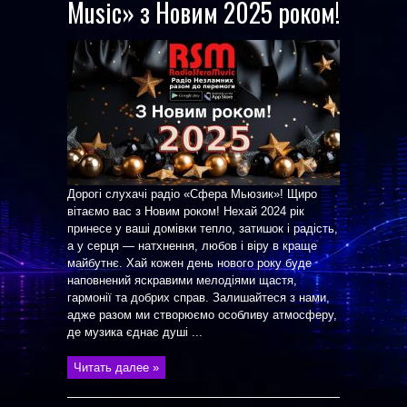
Music» з Новим 2025 роком!
Дорогі слухачі радіо «Сфера Мьюзик»! Щиро
вітаємо вас з Новим роком! Нехай 2024 рік
принесе у ваші домівки тепло, затишок і радість,
а у серця — натхнення, любов і віру в краще
майбутнє. Хай кожен день нового року буде
наповнений яскравими мелодіями щастя,
гармонії та добрих справ. Залишайтеся з нами,
адже разом ми створюємо особливу атмосферу,
де музика єднає душі ...
Читать далее »