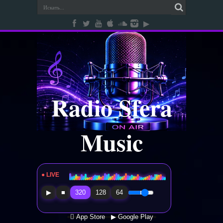
Radio Sfera
Music
● LIVE
Radio Sfera Music
▶
■
320
128
64
 App Store
▶ Google Play