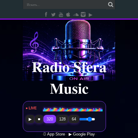
Radio Sfera
Music
● LIVE
Radio Sfera Music
▶
■
320
128
64
 App Store
▶ Google Play