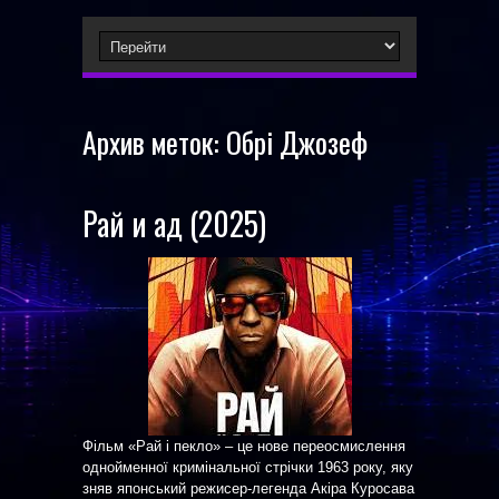
Архив меток:
Обрі Джозеф
Рай и ад (2025)
Фільм «Рай і пекло» – це нове переосмислення
однойменної кримінальної стрічки 1963 року, яку
зняв японський режисер-легенда Акіра Куросава