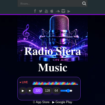
Radio Sfera
Music
● LIVE
Radio Sfera Music
▶
■
320
128
64
 App Store
▶ Google Play