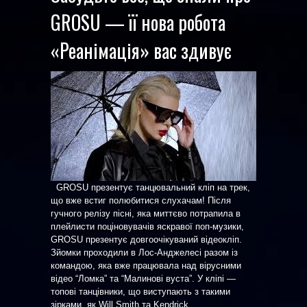
GROSU — її нова робота
«Реанімація» вас здивує
GROSU презентує танцювальний кліп на трек,
що вже встиг полюбитися слухачам! Після
гучного релізу пісні, яка миттєво потрапила в
плейлисти поціновувачів яскравої поп-музики,
GROSU презентує довгоочікуваний відеокліп.
Зйомки проходили в Лос-Анджелесі разом із
командою, яка вже працювала над вірусними
відео “Ломка” та “Малинові вуста”. У кліпі —
топові танцівники, що виступають з такими
зірками, як Will Smith та Kendrick ...