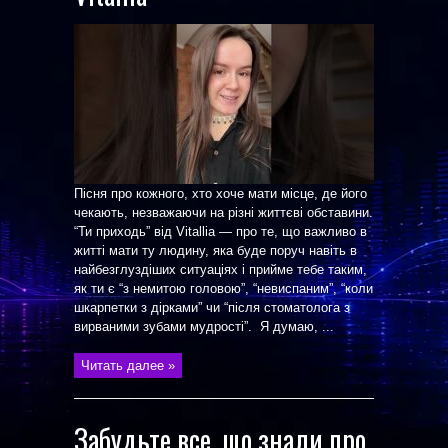
Пісня про кожного, хто хоче мати місце, де його
чекають, незважаючи на різні життєві обставини.
“Ти приходь” від Vitallia — про те, що важливо в
житті мати ту людину, яка буде поруч навіть в
найбезглуздіших ситуаціях і прийме тебе таким,
як ти є “з немитою головою”, “невиспаним”, “коли
шкарпетки з дірками” чи “після стоматолога з
вирваними зубами мудрості”. Я думаю, ...
Читать далее »
Забудьте все, що знали про