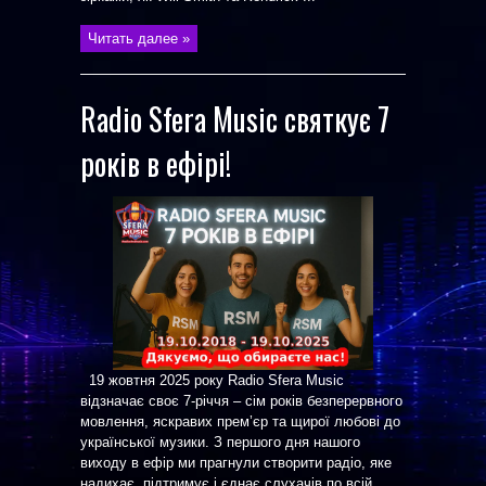
Читать далее »
Radio Sfera Music святкує 7
років в ефірі!
19 жовтня 2025 року Radio Sfera Music
відзначає своє 7-річчя – сім років безперервного
мовлення, яскравих прем’єр та щирої любові до
української музики. З першого дня нашого
виходу в ефір ми прагнули створити радіо, яке
надихає, підтримує і єднає слухачів по всій