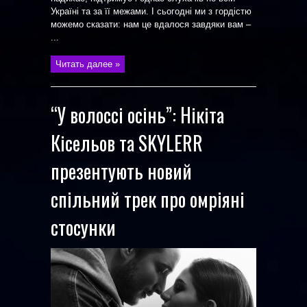
Україні та за її межами. І сьогодні ми з гордістю
можемо сказати: нам це вдалося завдяки вам –
...
Читать далее »
“У волоссі осінь”: Нікіта
Кісельов та SKYLERR
презентують новий
спільний трек про омріяні
стосунки