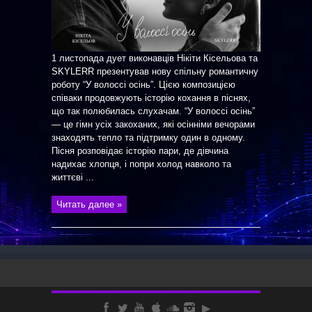
1 листопада дует виконавців Нікіти Кісельова та
SKYLERR презентував нову спільну романтичну
роботу “У волоссі осінь”. Цією композицією
співаки продовжують історію кохання в піснях,
що так полюбилась слухачам. “У волоссі осінь”
— це гімн усіх закоханих, які осінніми вечорами
знаходять тепло та підтримку один в одному.
Пісня розповідає історію пари, де дівчина
надихає хлопця, і попри холод навколо та
життєві ...
Читать далее »