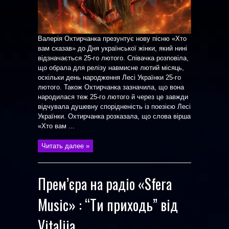
Валерія Охтирчанка презунтує нову пісню «Хто
вам сказав» до Дня української жінки, який нині
відзначається 25-го лютого. Співачка розповіла,
що обрала для релізу навмисне лютий місяць,
оскільки день народження Лесі Українки 25-го
лютого. Також Охтирчанка зазначила, що вона
народилася теж 25-го лютого й через це завжди
відчувала душевну спорідненість із поезією Лесі
Українки. Охтирчанка розказала, що слова вірша
«Хто вам ...
Читать далее »
Прем’єра на радіо «Sfera
Music» : “Ти приходь” від
Vitaliia