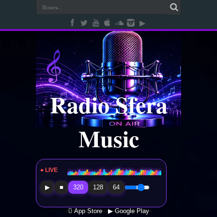
Radio Sfera
Music
● LIVE
Radio Sfera Music
▶
■
320
128
64
 App Store
▶ Google Play