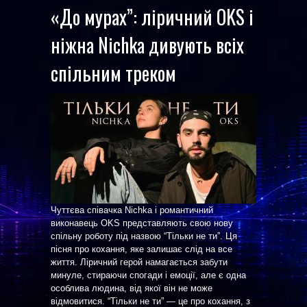
«До мурах”: ліричний OKS і
ніжна Nichka дивують всіх
спільним треком
Чуттєва співачка Nichka і романтичний
виконавець OKS представляють свою нову
спільну роботу під назвою “Тільки не ти”. Ця
пісня про кохання, яке залишає слід на все
життя. Ліричний герой намагається забути
минуле, стираючи спогади і емоції, але є одна
особлива людина, від якої він не може
відмовитися. “Тільки не ти” — це про кохання, з