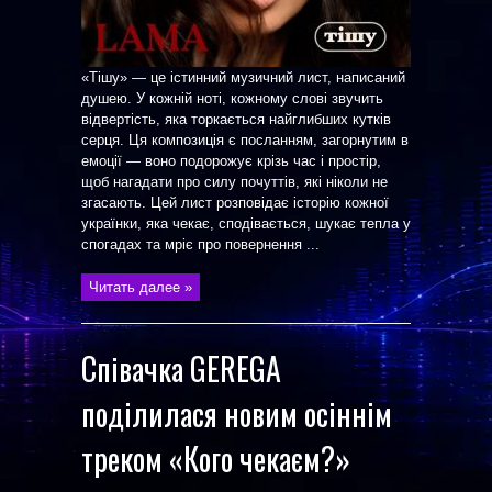
«Тішу» — це істинний музичний лист, написаний
душею. У кожній ноті, кожному слові звучить
відвертість, яка торкається найглибших кутків
серця. Ця композиція є посланням, загорнутим в
емоції — воно подорожує крізь час і простір,
щоб нагадати про силу почуттів, які ніколи не
згасають. Цей лист розповідає історію кожної
українки, яка чекає, сподівається, шукає тепла у
спогадах та мріє про повернення ...
Читать далее »
Співачка GEREGA
поділилася новим осіннім
треком «Кого чекаєм?»