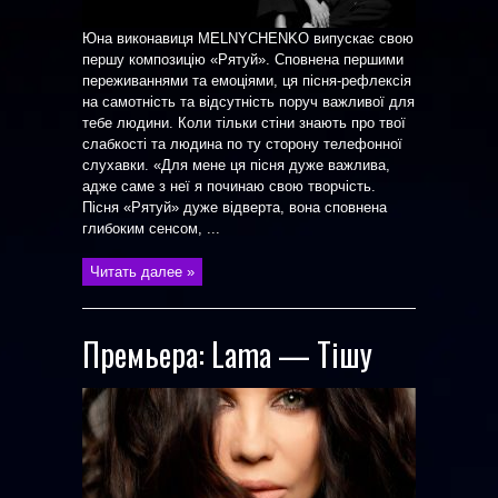
Юна виконавиця MELNYCHENKO випускає свою
першу композицію «Рятуй». Сповнена першими
переживаннями та емоціями, ця пісня-рефлексія
на самотність та відсутність поруч важливої для
тебе людини. Коли тільки стіни знають про твої
слабкості та людина по ту сторону телефонної
слухавки. «Для мене ця пісня дуже важлива,
адже саме з неї я починаю свою творчість.
Пісня «Рятуй» дуже відверта, вона сповнена
глибоким сенсом, ...
Читать далее »
Премьера: Lama — Тішу