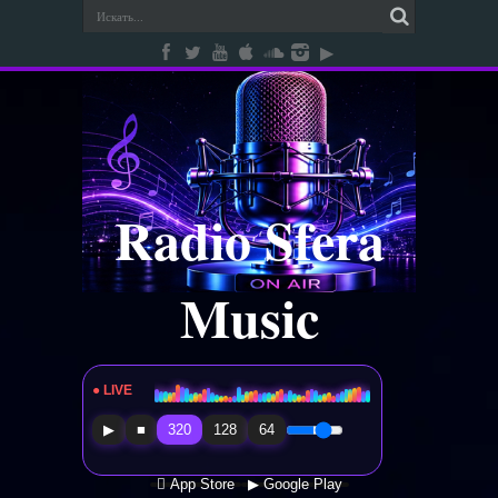
Radio Sfera
Music
● LIVE
Radio Sfera Music
▶
■
320
128
64
 App Store
▶ Google Play