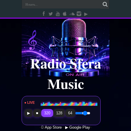
Radio Sfera
Music
● LIVE
Radio Sfera Music
▶
■
320
128
64
 App Store
▶ Google Play