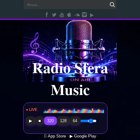
Radio Sfera
Music
● LIVE
Radio Sfera Music
▶
■
320
128
64
 App Store
▶ Google Play