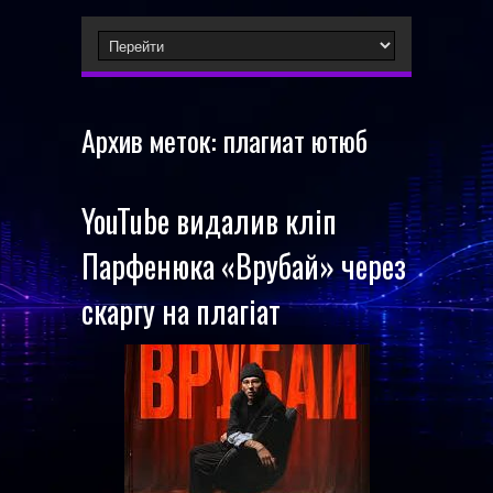
Архив меток:
плагиат ютюб
YouTube видалив кліп
Парфенюка «Врубай» через
скаргу на плагіат