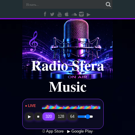
Radio Sfera
Music
● LIVE
Radio Sfera Music
▶
■
320
128
64
 App Store
▶ Google Play