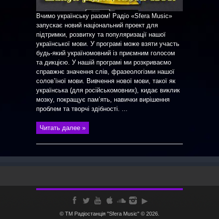
Вчимо українську разом! Радіо «Sfera Music»
запускає новий національний проект для
підтримки, розвитку та популяризації нашої
української мови. У програмі може взяти участь
будь-який україномовний із приємним голосом
та дикцією. У нашій програмі ми розкриваємо
справжнє значення слів, фразеологізми нашої
солов’їної мови. Вивчення нової мови, такої як
українська (для російськомовних), кидає виклик
мозку, покращує пам’ять, навички вирішення
проблем та творчі здібності. ...
Читать далее »
© ТМ Радiостанцiя "Sfera Music" © 2026.