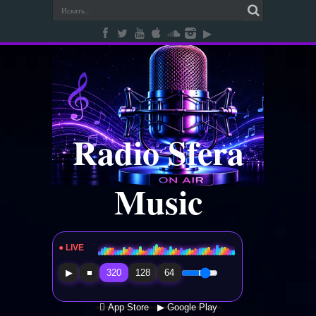
Radio Sfera
Music
● LIVE
Radio Sfera Music
▶
■
320
128
64
 App Store
▶ Google Play