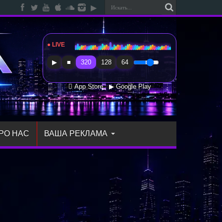
● LIVE
Radio Sfera Music
▶
■
320
128
64
 App Store
▶ Google Play
РО НАС
ВАША РЕКЛАМА