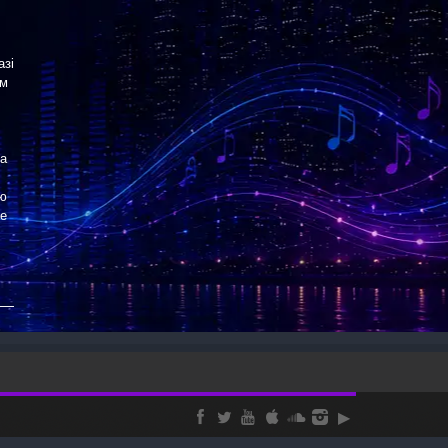
азі
ом
та
ою
е