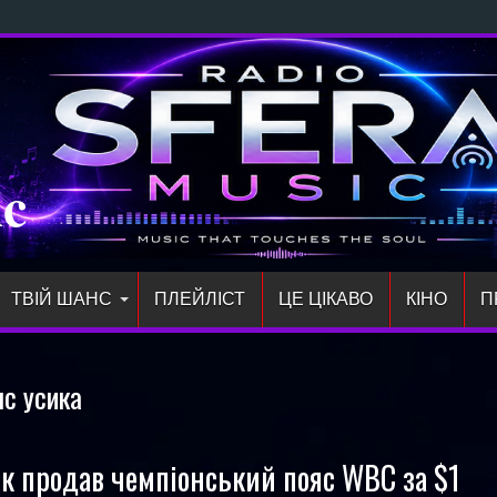
ий с
ic
ТВІЙ ШАНС
ПЛЕЙЛIСТ
ЦЕ ЦІКАВО
КІНО
П
яс усика
к продав чемпіонський пояс WBC за $1