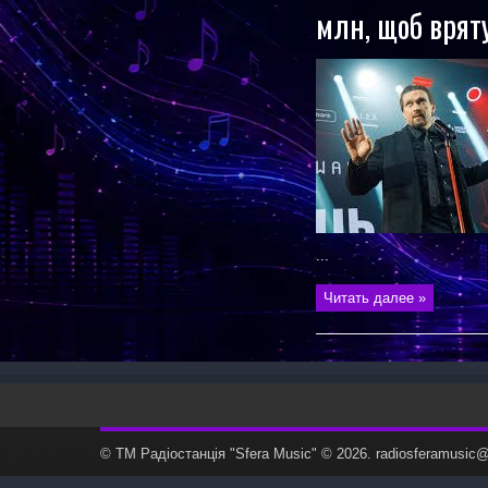
млн, щоб врят
...
Читать далее »
© ТМ Радiостанцiя "Sfera Music" © 2026. radiosferamusi