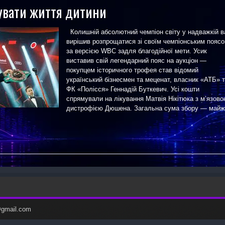
увати життя дитини
Колишній абсолютний чемпіон світу у надважкій в
вирішив розпрощатися зі своїм чемпіонським пояс
за версією WBC задля благодійної мети. Усик
виставив свій легендарний пояс на аукціон —
покупцем історичного трофея став відомий
український бізнесмен та меценат, власник «АТБ» 
ФК «Полісся» Геннадій Буткевич. Усі кошти
спрямували на лікування Матвія Нікітюка з м’язов
дистрофією Дюшена. Загальна сума збору — майж
c@gmail.com