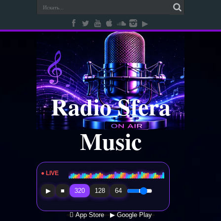
Radio Sfera
Music
● LIVE
Radio Sfera Music
▶
■
320
128
64
 App Store
▶ Google Play