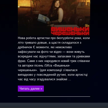
Нова робота артистки про безтурботні роки, коли
літо тривало довше, а щастя складалося з
дрібничок Є моменти, які неможливо
зафіксувати на фото чи відео — вони живуть
всередині нас відчуттями, запахами та уривками
фраз. Саме з них народився новий трек співачки
та авторки пісень iSKra «Вишеньки-
черешеньки». Ідея композиції з’явилася
випадково у повсякденній рутині, коли артистці
час від часу згадувалися знайомі ...
Читать далее »