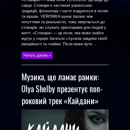
серця. Стожари є частиною українських
традицій, фольклору і часто згадуються в піснях
та віршах. VERONIKA шукає баланс між
почуттями та реальністю, тому звертається до
стожарів, які служать орієнтирами для людей у
житті. «Стожари» — це пісня, яка може знайти
відгук у серцях багатьох слухачів завдяки своїй
емоційності та глибині. Пісня може бути ...
Читать далее »
Музика, що ламає рамки:
Olya Shelby презентує поп-
роковий трек «Кайдани»