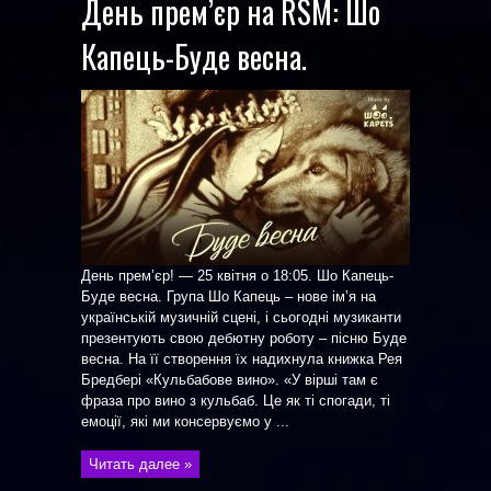
День прем’єр на RSM: Шо
Капець-Буде весна.
День прем’єр! — 25 квітня о 18:05. Шо Капець-
Буде весна. Група Шо Капець – нове ім’я на
українській музичній сцені, і сьогодні музиканти
презентують свою дебютну роботу – пісню Буде
весна. На її створення їх надихнула книжка Рея
Бредбері «Кульбабове вино». «У вірші там є
фраза про вино з кульбаб. Це як ті спогади, ті
емоції, які ми консервуємо у ...
Читать далее »