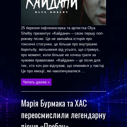
25 березня інфлюенсерка та артистка Olya
Shelby презентує «Кайдани» – свою першу поп-
рокову пісню. Це не звичайна історія про
токсичні стосунки, це більше про внутрішню
боротьбу, звільнення від усього, що стримує,
про момент, коли більше не хочеш грати за
чужими правилами. «Кайдани» – це пісня для
тих, хто хоч раз відчував, що опинився у пастці.
Це про емоції, які накопичувалися ...
Читать далее »
Марія Бурмака та ХАС
переосмислили легендарну
пісню «Пробач»