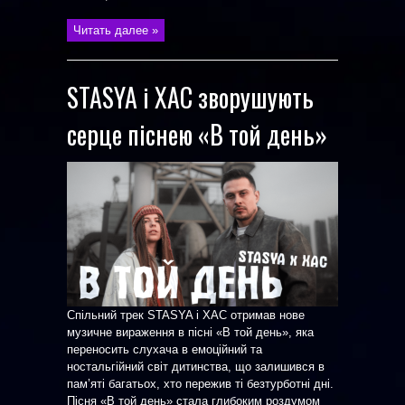
Читать далее »
STASYA і ХАС зворушують
серце піснею «В той день»
Спільний трек STASYA і ХАС отримав нове
музичне вираження в пісні «В той день», яка
переносить слухача в емоційний та
ностальгійний світ дитинства, що залишився в
пам’яті багатьох, хто пережив ті безтурботні дні.
Пісня «В той день» стала глибоким роздумом