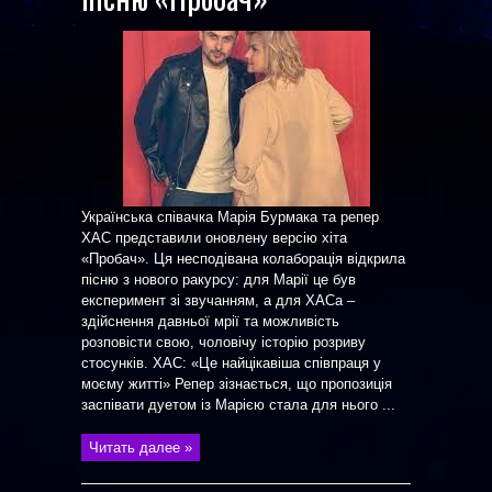
Українська співачка Марія Бурмака та репер
ХАС представили оновлену версію хіта
«Пробач». Ця несподівана колаборація відкрила
пісню з нового ракурсу: для Марії це був
експеримент зі звучанням, а для ХАСа –
здійснення давньої мрії та можливість
розповісти свою, чоловічу історію розриву
стосунків. ХАС: «Це найцікавіша співпраця у
моєму житті» Репер зізнається, що пропозиція
заспівати дуетом із Марією стала для нього ...
Читать далее »