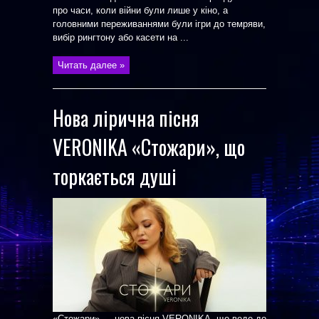
про часи, коли війни були лише у кіно, а
головними переживаннями були ігри до темряви,
вибір рингтону або касети на ...
Читать далее »
Нова лірична пісня
VERONIKA «Стожари», що
торкається душі
«Стожари» — нова пісня VERONIKA, що веде до