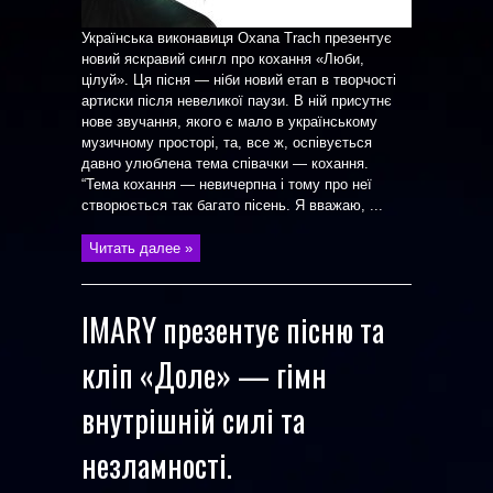
Українська виконавиця Oxana Trach презентує
новий яскравий сингл про кохання «Люби,
цілуй». Ця пісня — ніби новий етап в творчості
артиски після невеликої паузи. В ній присутнє
нове звучання, якого є мало в українському
музичному просторі, та, все ж, оспівується
давно улюблена тема співачки — кохання.
“Тема кохання — невичерпна і тому про неї
створюється так багато пісень. Я вважаю, ...
Читать далее »
IMARY презентує пісню та
кліп «Доле» — гімн
внутрішній силі та
незламності.