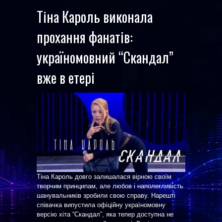
Тіна Кароль виконала
прохання фанатів:
україномовний “Скандал”
вже в етері
Тіна Кароль довго залишалася вірною своїм
творчим принципам, але любов і наполегливість
шанувальників зробили свою справу. Нарешті
співачка випустила офіційну україномовну
версію хіта “Скандал”, яка тепер доступна не