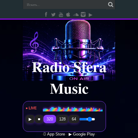
Radio Sfera
Music
● LIVE
Radio Sfera Music
▶
■
320
128
64
 App Store
▶ Google Play