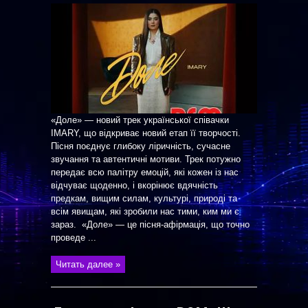
«Доле» — новий трек української співачки
IMARY, що відкриває новий етап її творчості.
Пісня поєднує глибоку ліричність, сучасне
звучання та автентичні мотиви. Трек потужно
передає всю палітру емоцій, які кожен із нас
відчуває щоденно, і вкорінює вдячність
предкам, вищим силам, культурі, природі та
всім явищам, які зробили нас тими, ким ми є
зараз. «Доле» — це пісня-афірмація, що точно
проведе ...
Читать далее »