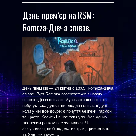
День прем’єр на RSM:
Romoza-Дівча співає.
День прем’єр! — 24 квітня о 18:05. Romoza-Дівча
співає. Гурт Romoza повертається з новою
піснею «Дівча співає». Музиканти пояснюють,
побутує така думка, що людина співає в душі,
коли у неї все добре: є почуття безпеки, гармонії
та щастя. Колись і в нас так було. Але одним
лютневим ранком все змінилося. Як
з’ясувалося, щоб подолати страх, тривожність
та біль, ми також ...