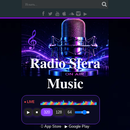
Radio Sfera
Music
● LIVE
Radio Sfera Music
▶
■
320
128
64
 App Store
▶ Google Play