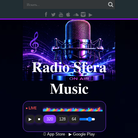
Radio Sfera
Music
● LIVE
Radio Sfera Music
▶
■
320
128
64
 App Store
▶ Google Play