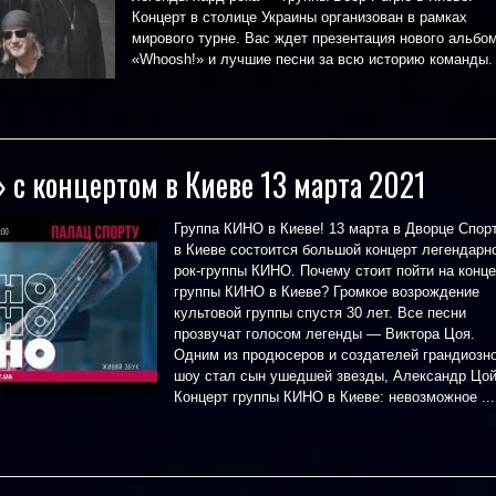
Концерт в столице Украины организован в рамках
мирового турне. Вас ждет презентация нового альбо
«Whoosh!» и лучшие песни за всю историю команды. .
 с концертом в Киеве 13 марта 2021
Группа КИНО в Киеве! 13 марта в Дворце Спор
в Киеве состоится большой концерт легендарн
рок-группы КИНО. Почему стоит пойти на конце
группы КИНО в Киеве? Громкое возрождение
культовой группы спустя 30 лет. Все песни
прозвучат голосом легенды — Виктора Цоя.
Одним из продюсеров и создателей грандиозн
шоу стал сын ушедшей звезды, Александр Цой
Концерт группы КИНО в Киеве: невозможное ...