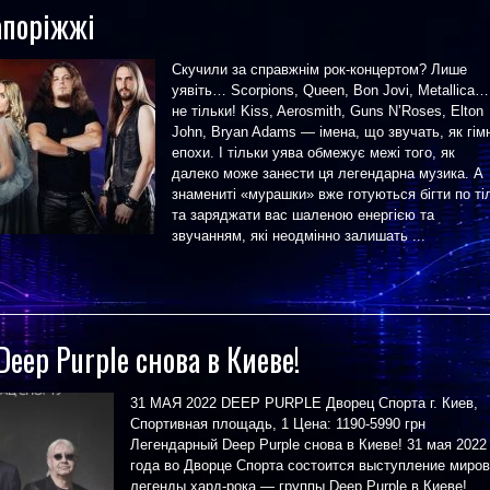
апоріжжі
Скучили за справжнім рок-концертом? Лише
уявіть… Scorpions, Queen, Bon Jovi, Metallica… 
не тільки! Kiss, Aerosmith, Guns N’Roses, Elton
John, Bryan Adams — імена, що звучать, як гім
епохи. І тільки уява обмежує межі того, як
далеко може занести ця легендарна музика. А
знамениті «мурашки» вже готуються бігти по ті
та заряджати вас шаленою енергією та
звучанням, які неодмінно залишать ...
eep Purple снова в Киеве!
31 МАЯ 2022 DEEP PURPLE Дворец Спорта г. Киев,
Спортивная площадь, 1 Цена: 1190-5990 грн
Легендарный Deep Purple снова в Киеве! 31 мая 2022
года во Дворце Спорта состоится выступление миро
легенды хард-рока — группы Deep Purple в Киеве!