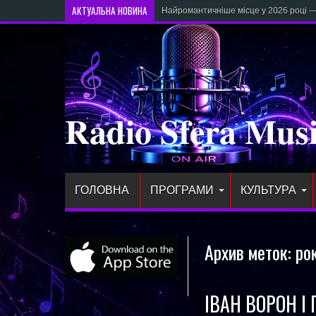
АКТУАЛЬНА НОВИНА
Найромантичніше місце у 2026 році —
Radio Sfera Mus
ГОЛОВНА
ПРОГРАМИ
КУЛЬТУРА
Архив меток:
ро
ІВАН ВОРОН І