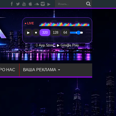
● LIVE
Radio Sfera Music
▶
■
320
128
64
 App Store
▶ Google Play
РО НАС
ВАША РЕКЛАМА