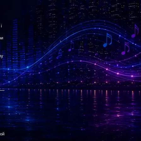
і
ни
лу
вой