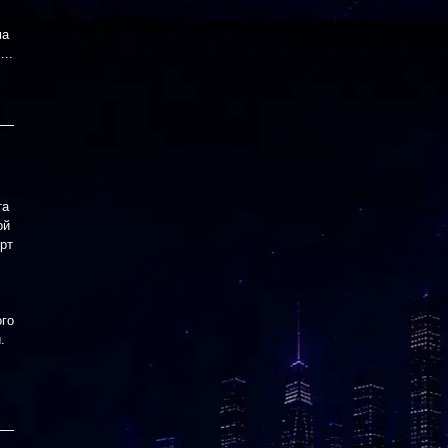
ма
..
та
ой
рт
ого
.