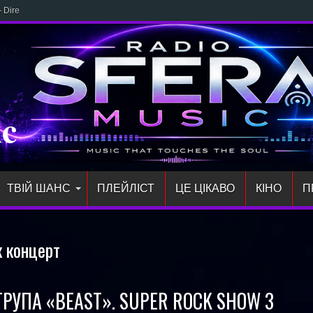
 Direct: новий трек NICOLE
ic
ТВІЙ ШАНС
ПЛЕЙЛIСТ
ЦЕ ЦІКАВО
КІНО
П
к концерт
 ГРУПА «BEAST». SUPER ROCK SHOW 3