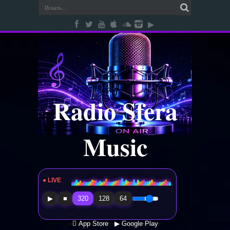
Radio Sfera
Music
● LIVE
Radio Sfera Music
▶
■
320
128
64
 App Store
▶ Google Play