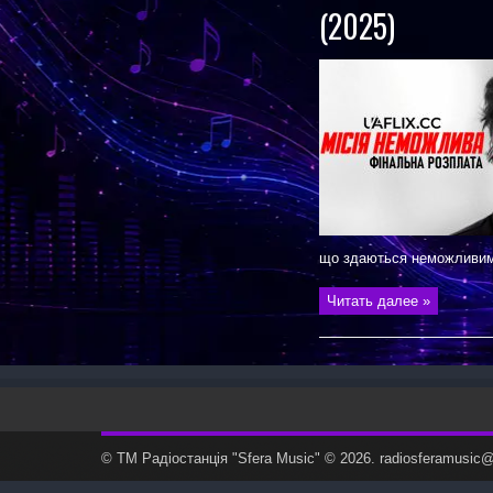
(2025)
що здаються неможливими
Читать далее »
© ТМ Радiостанцiя "Sfera Music" © 2026. radiosferamusi