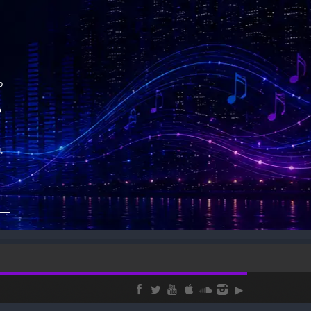
о
ю
,