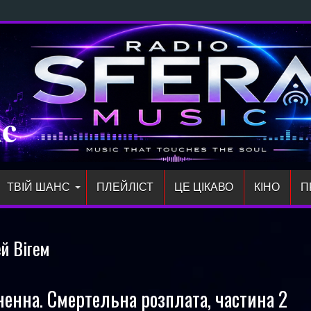
 Dir
ic
ТВІЙ ШАНС
ПЛЕЙЛIСТ
ЦЕ ЦІКАВО
КІНО
П
й Вігем
ненна. Смертельна розплата, частина 2