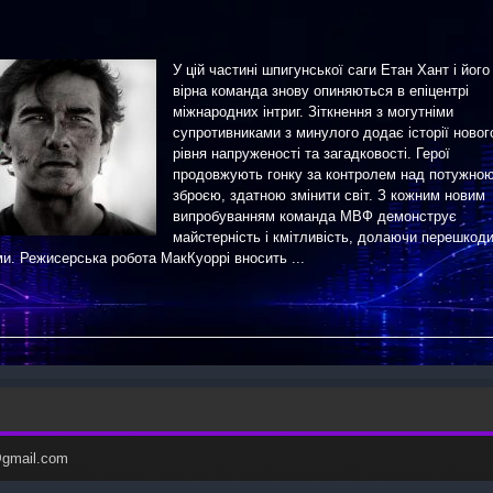
У цій частині шпигунської саги Етан Хант і його
вірна команда знову опиняються в епіцентрі
міжнародних інтриг. Зіткнення з могутніми
супротивниками з минулого додає історії новог
рівня напруженості та загадковості. Герої
продовжують гонку за контролем над потужно
зброєю, здатною змінити світ. З кожним новим
випробуванням команда МВФ демонструє
майстерність і кмітливість, долаючи перешкоди
. Режисерська робота МакКуоррі вносить ...
c@gmail.com