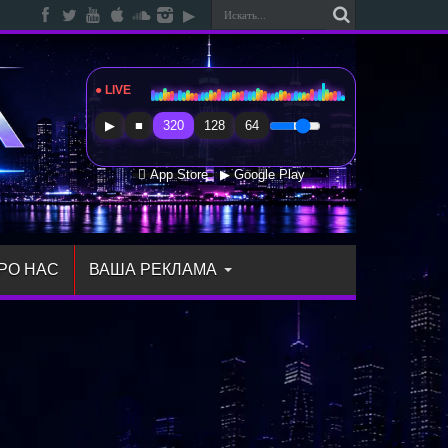
● LIVE
Radio Sfera Music
▶
■
320
128
64
 App Store
▶ Google Play
РО НАС
ВАША РЕКЛАМА