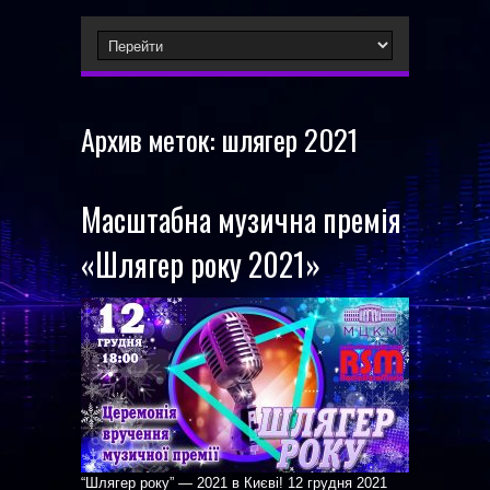
Архив меток:
шлягер 2021
Масштабна музична премія
«Шлягер року 2021»
“Шлягер року” — 2021 в Києві! 12 грудня 2021