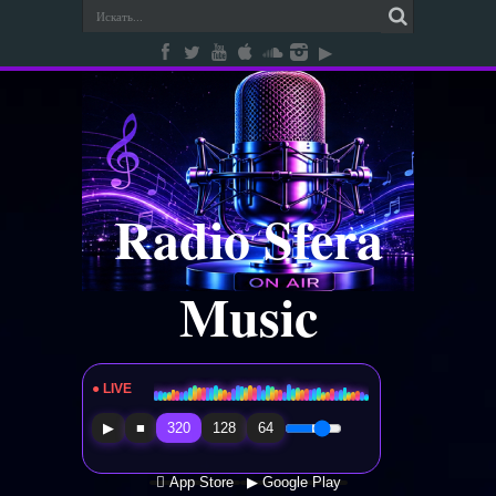
Radio Sfera
Music
● LIVE
Radio Sfera Music
▶
■
320
128
64
 App Store
▶ Google Play