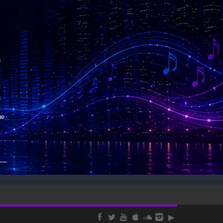
и
и
ые