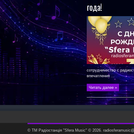
года!
сотрудничество с радиос
впечатления ...
Читать далее »
© ТМ Радiостанцiя "Sfera Music" © 2026. radiosferamusi