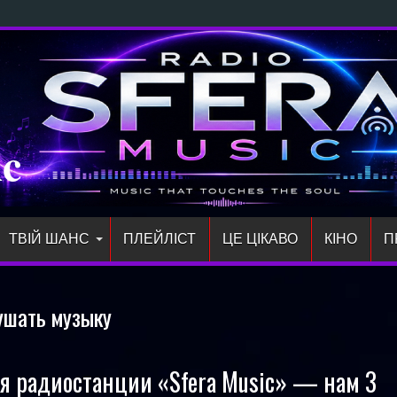
Direct:
ic
ТВІЙ ШАНС
ПЛЕЙЛIСТ
ЦЕ ЦІКАВО
КІНО
П
ушать музыку
 радиостанции «Sfera Music» — нам 3