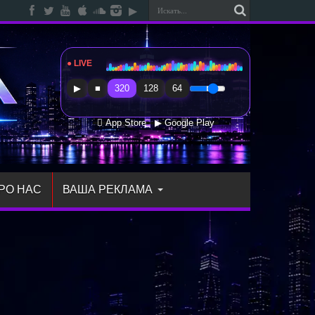
● LIVE
Radio Sfera Music
▶
■
320
128
64
 App Store
▶ Google Play
РО НАС
ВАША РЕКЛАМА