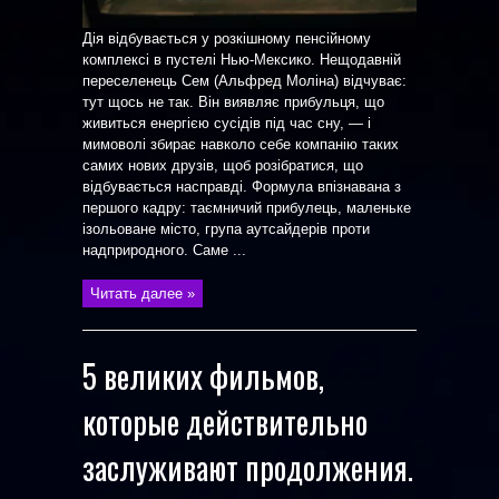
Дія відбувається у розкішному пенсійному
комплексі в пустелі Нью-Мексико. Нещодавній
переселенець Сем (Альфред Моліна) відчуває:
тут щось не так. Він виявляє прибульця, що
живиться енергією сусідів під час сну, — і
мимоволі збирає навколо себе компанію таких
самих нових друзів, щоб розібратися, що
відбувається насправді. Формула впізнавана з
першого кадру: таємничий прибулець, маленьке
ізольоване місто, група аутсайдерів проти
надприродного. Саме ...
Читать далее »
5 великих фильмов,
которые действительно
заслуживают продолжения.