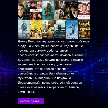
Джону Константину удалось не только побывать
в аду, но и вернуться обратно. Родившись с
неугодным самому себе талантом —
способностью распознавать помесь ангелов и
демонов, которые бродят по земле в облике
людей, — Константин под давлением
обстоятельств пытается совершить
самоубийство, лишь бы избавиться от
мучительных видений. Но неудачно.
Воскрешенный против собственной воли он
снова оказывается в мире живых. Теперь,
отмеченный ...
Читать далее »