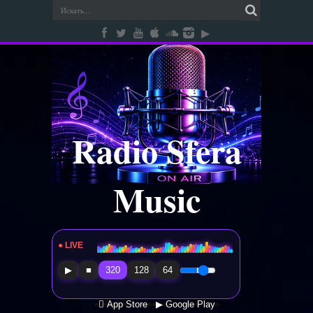
Radio Sfera
Music
● LIVE
Radio Sfera Music
▶
■
320
128
64
 App Store
▶ Google Play