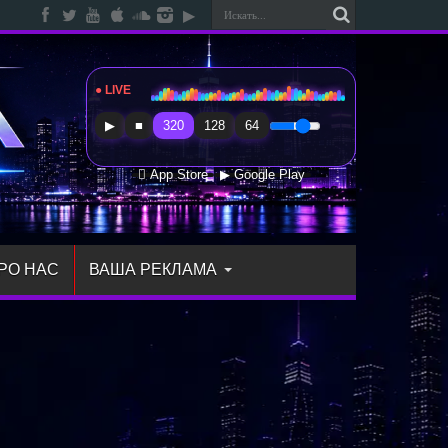
● LIVE
Radio Sfera Music
▶
■
320
128
64
 App Store
▶ Google Play
РО НАС
ВАША РЕКЛАМА