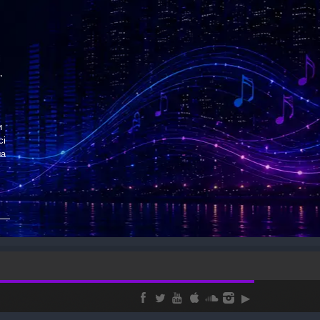
і
,
и
сі
ша