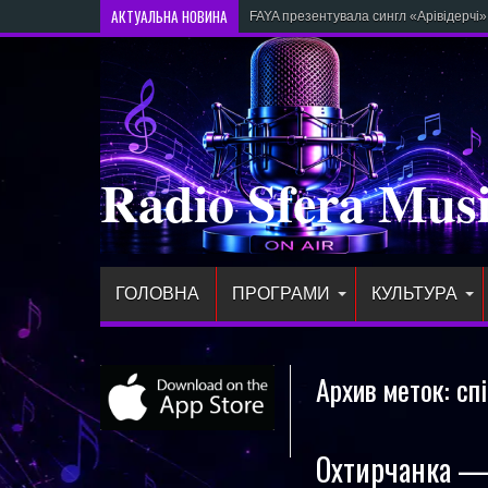
АКТУАЛЬНА НОВИНА
FAYA презентувала сингл «Арівідерч
Radio Sfera Mus
ГОЛОВНА
ПРОГРАМИ
КУЛЬТУРА
Архив меток:
сп
Охтирчанка — 