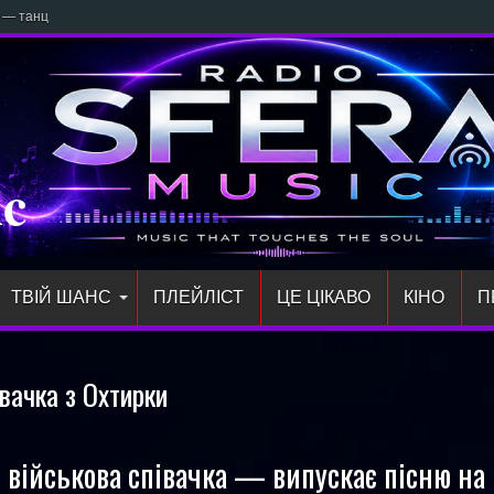
і» — танцювальний маніфес
ic
ТВІЙ ШАНС
ПЛЕЙЛIСТ
ЦЕ ЦІКАВО
КІНО
П
івачка з Охтирки
військова співачка — випускає пісню на