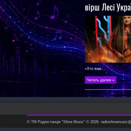
вірш Лесі Укра
«Хто вам ...
Читать далее »
© ТМ Радiостанцiя "Sfera Music" © 2026. radiosferamusi