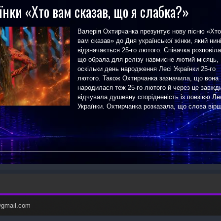
їнки «Хто вам сказав, що я слабка?»
Валерія Охтирчанка презунтує нову пісню «Хто
вам сказав» до Дня української жінки, який нин
відзначається 25-го лютого. Співачка розповіла
що обрала для релізу навмисне лютий місяць,
оскільки день народження Лесі Українки 25-го
лютого. Також Охтирчанка зазначила, що вона
народилася теж 25-го лютого й через це завжд
відчувала душевну спорідненість із поезією Ле
Українки. Охтирчанка розказала, що слова вір
c@gmail.com