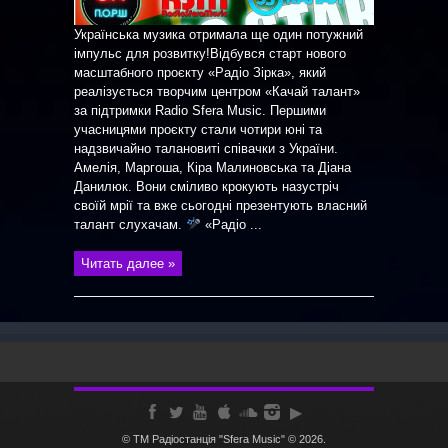
Українська музика отримала ще один потужний
імпульс для розвитку!Відбувся старт нового
масштабного проєкту «Радіо Зірка», який
реалізується творчим центром «Качай талант»
за підтримки Radio Sfera Music. Першими
учасницями проєкту стали чотири юні та
надзвичайно талановиті співачки з України.
Амелія, Маргоша, Кіра Малиновська та Діана
Данилюк. Вони сміливо крокують назустріч
своїй мрії та вже сьогодні презентують власний
талант слухачам.
«Радіо ...
Читать далее »
© ТМ Радiостанцiя "Sfera Music" © 2026.