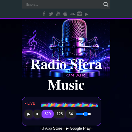
Radio Sfera
Music
● LIVE
Radio Sfera Music
▶
■
320
128
64
 App Store
▶ Google Play