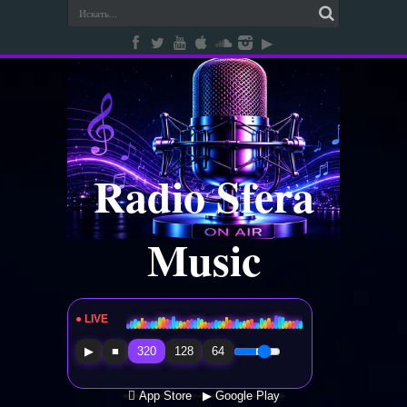
Radio Sfera
Music
● LIVE
Radio Sfera Music
▶
■
320
128
64
 App Store
▶ Google Play