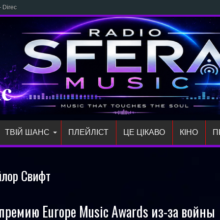
 Direct: новий трек NICOLE
ic
ТВІЙ ШАНС
ПЛЕЙЛIСТ
ЦЕ ЦІКАВО
КІНО
П
йлор Свифт
премию Europe Music Awards из-за войны