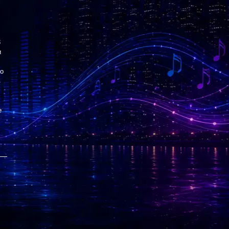
3
и
со
в
е