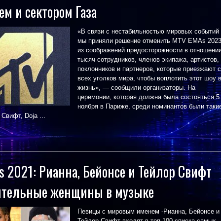
м и сектором Газа
«В связи с нестабильностью мировых событий
мы приняли решение отменить MTV EMAs 202
из соображений предосторожности в отношени
тысяч сотрудников, членов экипажа, артистов,
поклонников и партнеров, которые приезжают 
всех уголков мира, чтобы воплотить этот шоу 
жизнь», — сообщили организаторы. На
церемонии, которая должна была состояться 5
ноября в Париже, среди номинантов были таки
Свифт, Doja ...
es 2021: Рианна, Бейонсе и Тейлор Свифт
тельные женщины в музыке
Певицы с мировым именем -Рианна, Бейонсе и
Тейлор Свифт входят в топ-100 списка самых