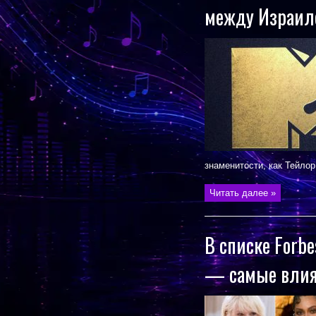
между Израиле
знаменитости, как Тейлор 
Читать далее »
В списке Forb
— самые влия