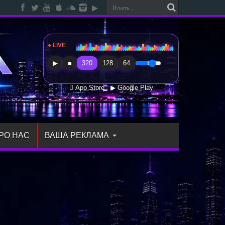
● LIVE
Radio Sfera Music
▶
■
320
128
64
 App Store
▶ Google Play
РО НАС
ВАША РЕКЛАМА