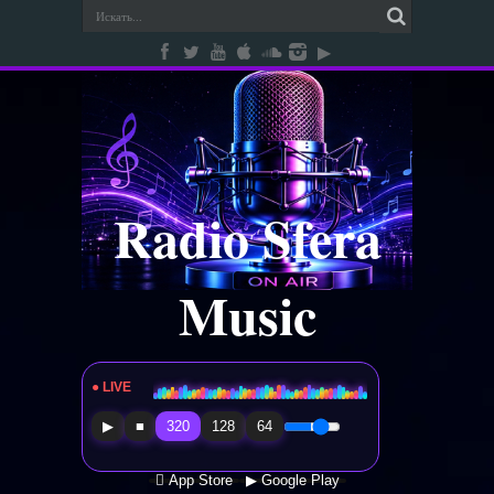
Radio Sfera
Music
● LIVE
Radio Sfera Music
▶
■
320
128
64
 App Store
▶ Google Play