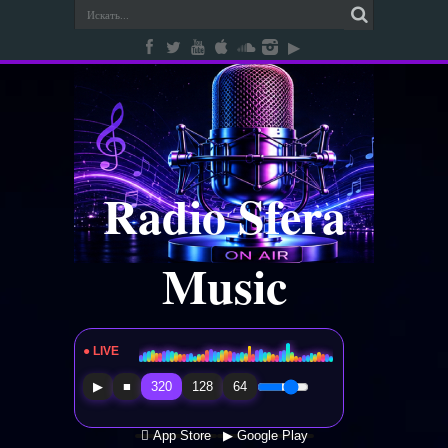
Radio Sfera
Music
● LIVE
Radio Sfera Music
▶
■
320
128
64
 App Store
▶ Google Play