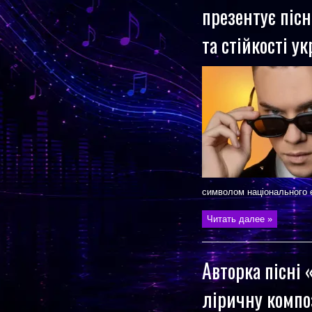
презентує піс
та стійкості ук
символом національного є
Читать далее »
Авторка пісні
ліричну компо