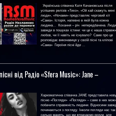
Українська співачка Катя Качановська після
успішних релізів «Тихо», «Ой хай скажуть мені
люди», «Ночами» представляє черговий хіт
«Сама». Історія, напевно в якій була кожна
людина… Кохання – річ непередбачена. Люд
завжди в пошуках істини: чи це є наша справж
любов, чи її навіть не існувало? Саме про це
розповідає виконавиця у своїй пісні та кліпові
«Сама» Героїня пісні йде ...
пісні від Радіо «Sfera Music»: Jane –
Харизматична співачка JANE представила нов
пісню «Погляди» «Погляди» – саме в них мож
побачити справжність людини. Відносини завж
починаються з погляду. Інколи погляди нас так
сильно манять, що ми втрачаємо розум, але