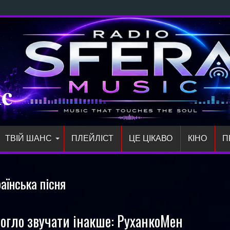
й сингл «злітай
ic
ТВІЙ ШАНС
ПЛЕЙЛIСТ
ЦЕ ЦІКАВО
КІНО
П
раїнська пісня
огло звучати інакше: РуханкоМен