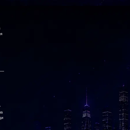
и
ня
у
на
ди