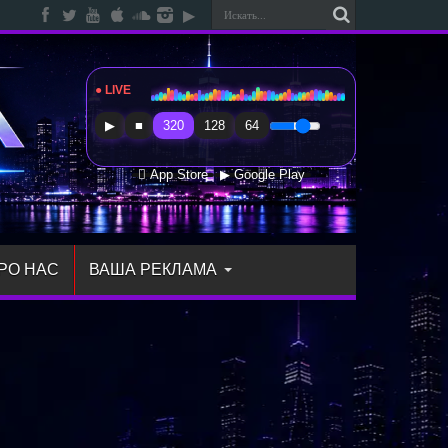
● LIVE
Radio Sfera Music
▶
■
320
128
64
 App Store
▶ Google Play
РО НАС
ВАША РЕКЛАМА