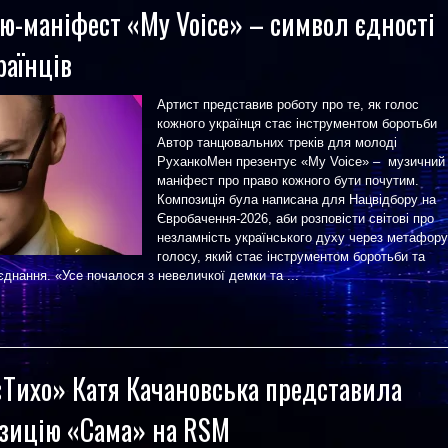
ню-маніфест «My Voice» – символ єдності
раїнців
Артист представив роботу про те, як голос
кожного українця стає інструментом боротьби
Автор танцювальних треків для молоді
РуханкоМен презентує «My Voice» – музичний
маніфест про право кожного бути почутим.
Композиція була написана для Нацвідбору на
Євробачення-2026, аби розповісти світові про
незламність українського духу через метафору
голосу, який стає інструментом боротьби та
днання. «Усе почалося з невеличкої демки та ...
 «Тихо» Катя Качановська представила
зицію «Сама» на RSM