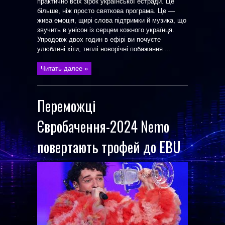
практично всіх зірок української естради. Це
більше, ніж просто святкова програма. Це —
жива емоція, щирі слова підтримки й музика, що
звучить в унісон із серцем кожного українця.
Упродовж двох годин в ефірі ви почуєте
улюблені хіти, теплі новорічні побажання ...
Читать далее »
Переможці
Євробачення-2024 Nemo
повертають трофей до EBU