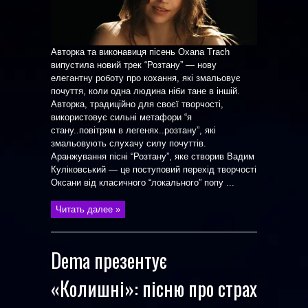
Авторка та виконавиця пісень Oxana Trach
випустила новий трек “Розтану” — нову
елегантну роботу про кохання, які змальовує
почуття, коли одна людина ніби тане в іншій.
Авторка, традиційно для своєї творчості,
використовує сильні метафори “я
стану..повітрям в легенях..розтану”, які
змальовують слухачу силу почуттів.
Аранжування пісні “Розтану”, яке створив Вадим
Куліковський — це поступовий перехід творчості
Оксани від класичного “локального” попу ...
Читать далее »
Dema презентує
«Колишні»: пісню про страх