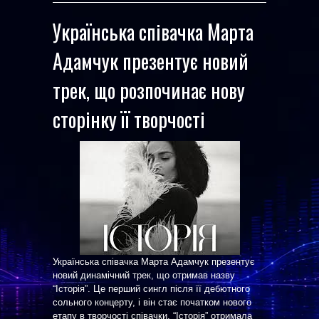
Українська співачка Марта
Адамчук презентує новий
трек, що розпочинає нову
сторінку її творчості
Українська співачка Марта Адамчук презентує
новий динамічний трек, що отримав назву
“Історія”. Це перший сингл після її дебютного
сольного концерту, і він стає початком нового
етапу в творчості співачки. “Історія” отримала