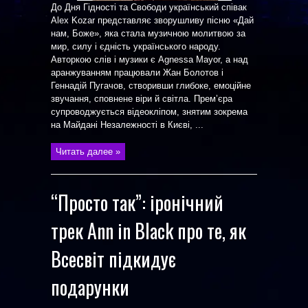
До Дня Гідності та Свободи український співак
Alex Kozar представляє зворушливу пісню «Дай
нам, Боже», яка стала музичною молитвою за
мир, силу і єдність українського народу.
Авторкою слів і музики є Agnessa Mayor, а над
аранжуванням працювали Жан Болотов і
Геннадій Пугачов, створивши глибоке, емоційне
звучання, сповнене віри й світла. Прем’єра
супроводжується відеокліпом, знятим зокрема
на Майдані Незалежності в Києві, ...
Читать далее »
“Просто так”: іронічний
трек Ann in Black про те, як
Всесвіт підкидує
подарунки