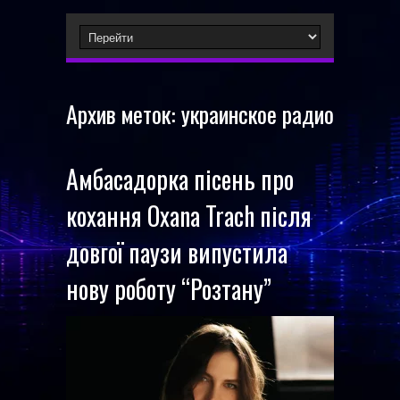
Архив меток:
украинское радио
Амбасадорка пісень про
кохання Oxana Trach після
довгої паузи випустила
нову роботу “Розтану”