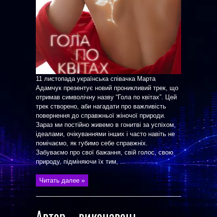
11 листопада українська співачка Марта
Адамчук презентує новий проникливий трек, що
отримав символічну назву “Гола по квітах”. Цей
трек створено, аби нагадати про важливість
повернення до справжньої жіночої природи.
Зараз ми постійно живемо в гонитві за успіхом,
ідеалами, очікуваннями інших і часто навіть не
помічаємо, як губимо себе справжніх.
Забуваємо про свої бажання, свій голос, свою
природу, підміняючи їх тим, ...
Читать далее »
Автор – виконавець,