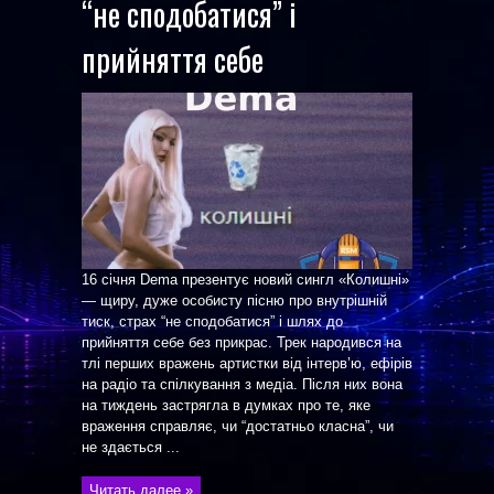
“не сподобатися” і
прийняття себе
16 січня Dema презентує новий сингл «Колишні»
— щиру, дуже особисту пісню про внутрішній
тиск, страх “не сподобатися” і шлях до
прийняття себе без прикрас. Трек народився на
тлі перших вражень артистки від інтерв’ю, ефірів
на радіо та спілкування з медіа. Після них вона
на тиждень застрягла в думках про те, яке
враження справляє, чи “достатньо класна”, чи
не здається ...
Читать далее »