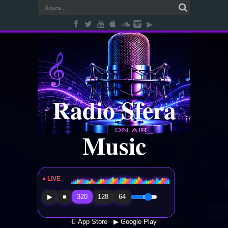
Radio Sfera
Music
● LIVE
Radio Sfera Music
▶
■
320
128
64
 App Store
▶ Google Play