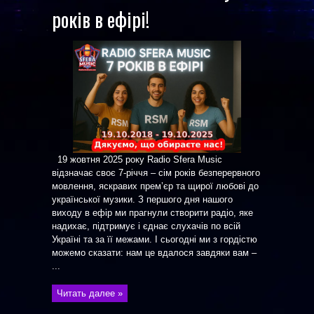
років в ефірі!
19 жовтня 2025 року Radio Sfera Music
відзначає своє 7-річчя – сім років безперервного
мовлення, яскравих прем’єр та щирої любові до
української музики. З першого дня нашого
виходу в ефір ми прагнули створити радіо, яке
надихає, підтримує і єднає слухачів по всій
Україні та за її межами. І сьогодні ми з гордістю
можемо сказати: нам це вдалося завдяки вам –
...
Читать далее »