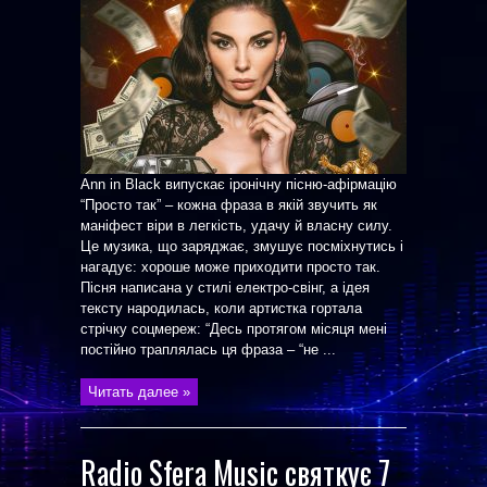
Ann in Black випускає іронічну пісню-афірмацію
“Просто так” – кожна фраза в якій звучить як
маніфест віри в легкість, удачу й власну силу.
Це музика, що заряджає, змушує посміхнутись і
нагадує: хороше може приходити просто так.
Пісня написана у стилі електро-свінг, а ідея
тексту народилась, коли артистка гортала
стрічку соцмереж: “Десь протягом місяця мені
постійно траплялась ця фраза – “не ...
Читать далее »
Radio Sfera Music святкує 7