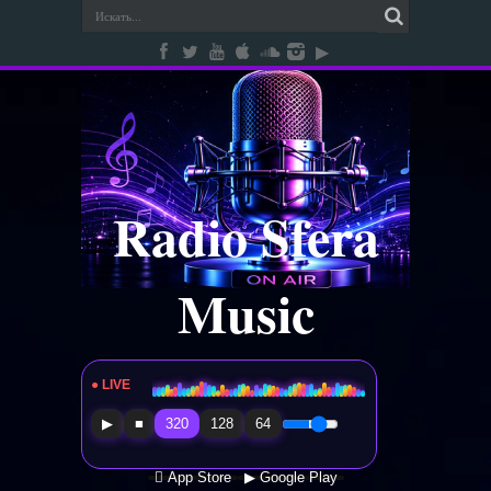
Radio Sfera
Music
● LIVE
Radio Sfera Music
▶
■
320
128
64
 App Store
▶ Google Play