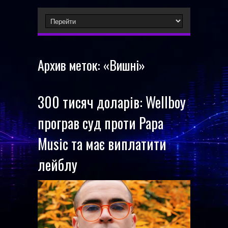
Архив меток:
«Вишні»
300 тисяч доларів: Wellboy
програв суд проти Papa
Music та має виплатити
лейблу