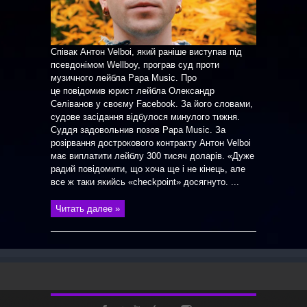
Співак Антон Velboi, який раніше виступав під
псевдонімом Wellboy, програв суд проти
музичного лейбла Papa Music. Про
це повідомив юрист лейбла Олександр
Селіванов у своєму Facebook. За його словами,
судове засідання відбулося минулого тижня.
Суддя задовольнив позов Papa Music. За
розірвання дострокового контракту Антон Velboi
має виплатити лейблу 300 тисяч доларів. «Дуже
радий повідомити, що хоча ще і не кінець, але
все ж таки якийсь «checkpoint» досягнуто. ...
Читать далее »