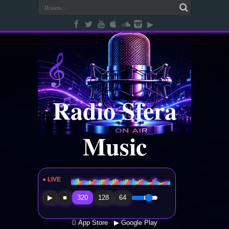
Radio Sfera
Music
● LIVE
Radio Sfera Music
▶
■
320
128
64
 App Store
▶ Google Play