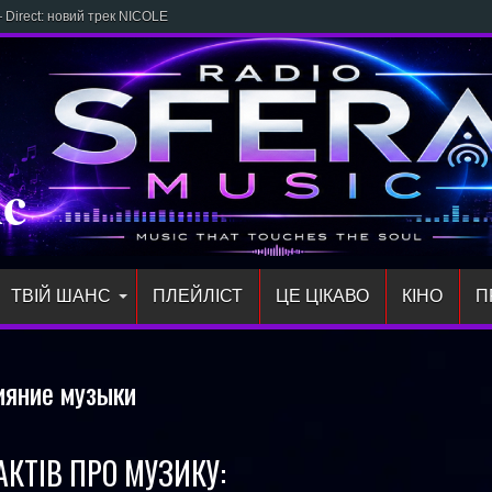
 Direct: новий трек NICOLE
ic
ТВІЙ ШАНС
ПЛЕЙЛIСТ
ЦЕ ЦІКАВО
КІНО
П
ияние музыки
АКТІВ ПРО МУЗИКУ: