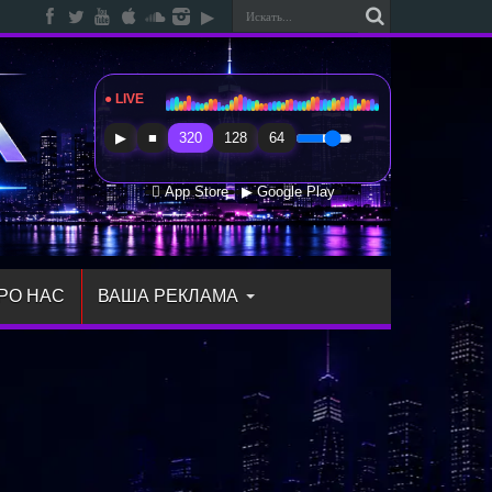
● LIVE
Radio Sfera Music
▶
■
320
128
64
 App Store
▶ Google Play
РО НАС
ВАША РЕКЛАМА