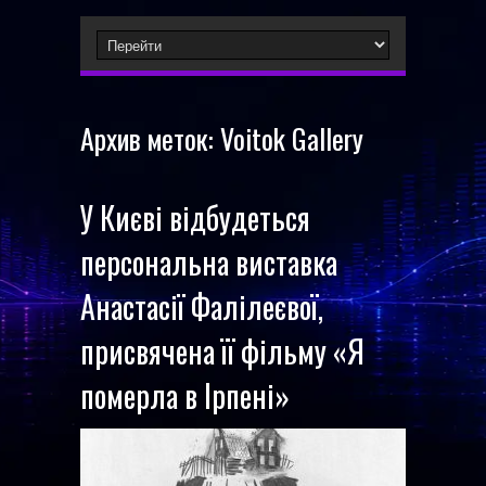
Архив меток:
Voitok Gallery
У Києві відбудеться
персональна виставка
Анастасії Фалілеєвої,
присвячена її фільму «Я
померла в Ірпені»