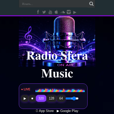
Radio Sfera
Music
● LIVE
Radio Sfera Music
▶
■
320
128
64
 App Store
▶ Google Play