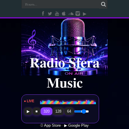
Radio Sfera
Music
● LIVE
Radio Sfera Music
▶
■
320
128
64
 App Store
▶ Google Play