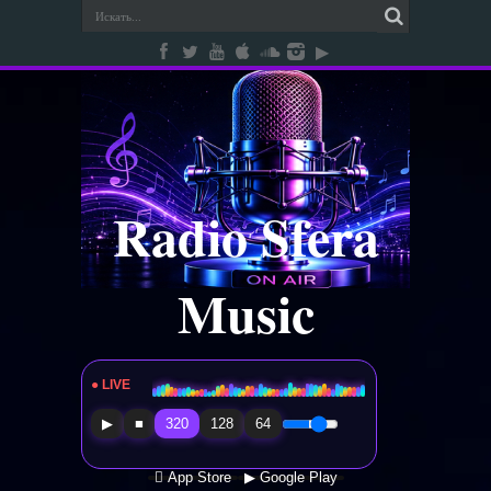
Radio Sfera
Music
● LIVE
Radio Sfera Music
▶
■
320
128
64
 App Store
▶ Google Play