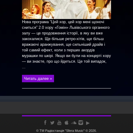
Нова програма “Цей хор, цей хор мені щоночі
сниться” 2.0 хору «Гомін» Львівського органного
залу — це продовження історії, в яку ви вже
закохалися. Ще більше ретро-хітів, ще більш
вражаючі аранжування, ще сильніший драйв і
той самий ефект, коли з перших акордів
мурашки по шкірі. Якщо ви були на концерті хору
— ви знаєте, про що йдеться. Це той випадок,
...
Читать далее »
© ТМ Радiостанцiя "Sfera Music" © 2026.