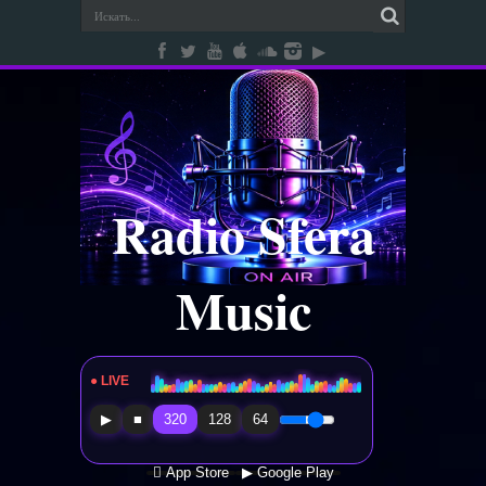
Radio Sfera
Music
● LIVE
Radio Sfera Music
▶
■
320
128
64
 App Store
▶ Google Play