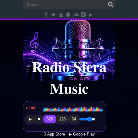
Radio Sfera
Music
● LIVE
Radio Sfera Music
▶
■
320
128
64
 App Store
▶ Google Play