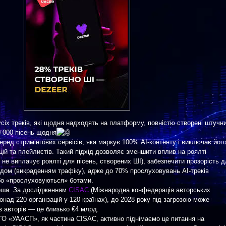
сіх треків, які щодня надходять на платформу, повністю створені штучн
0 000 пісень щодня
ред стримінгових сервісів, яка маркує 100% AI-контенту і виключає його
ій та плейлистів. Такий підхід дозволяє зменшити вплив на роялті
 не виплачує роялті для пісень, створених ШІ), забезпечити прозорість 
одом (викраденням трафіку), адже до 70% прослуховувань AI-треків
о «прослуховуються» ботами.
рша. За дослідженням
CISAC
(Міжнародна конфедерація авторських
онад 220 організацій у 120 країнах), до 2028 року під загрозою може
 авторів — це близько €4 млрд.
 ГО «УААСП», як частина CISAC, активно піднімаємо це питання на