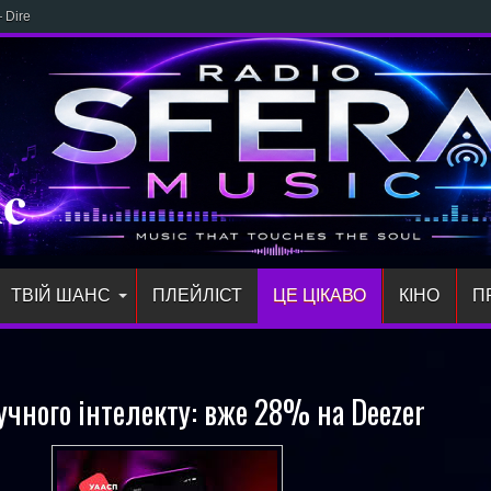
 Direct: новий трек NICOLE
ic
ТВІЙ ШАНС
ПЛЕЙЛIСТ
ЦЕ ЦІКАВО
КІНО
П
учного інтелекту: вже 28% на Deezer