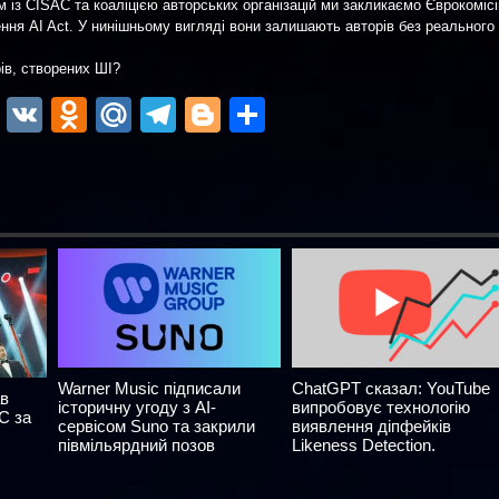
м із CISAC та коаліцією авторських організацій ми закликаємо Єврокоміс
ння AI Act. У нинішньому вигляді вони залишають авторів без реального
рів, створених ШІ?
ok
r
atsApp
Viber
VK
Odnoklassniki
Mail.Ru
Telegram
Blogger
Отправить
Warner Music підписали
ChatGPT сказал: YouTube
ав
історичну угоду з AI-
випробовує технологію
C за
сервісом Suno та закрили
виявлення діпфейків
півмільярдний позов
Likeness Detection.