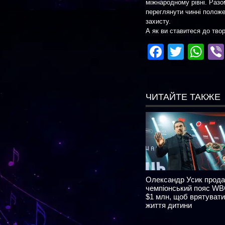
міжнародному рівні. Разо
переглянути чинні положе
захисту.
А як ви ставитеся до тво
Facebo
Twitte
Wh
ЧИТАЙТЕ ТАКЖЕ
Олександр Усик прод
чемпіонський пояс WB
$1 млн, щоб врятувати
життя дитини