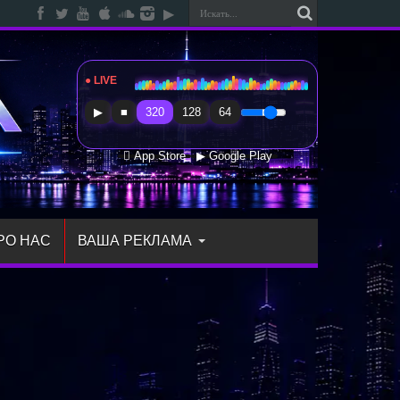
● LIVE
Radio Sfera Music
▶
■
320
128
64
 App Store
▶ Google Play
РО НАС
ВАША РЕКЛАМА