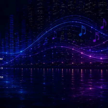
им
 з
для