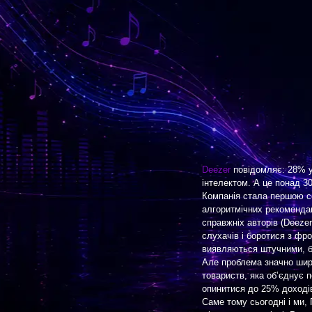
Deezer
повідомляє: 28% у
інтелектом. А це понад 3
Компанія стала першою се
алгоритмічних рекомендац
справжніх авторів (Deezer
слухачів і боротися з фр
виявляються штучними, б
Але проблема значно ши
товариств, яка об’єднує п
опинитися до 25% доходів
Саме тому сьогодні і ми,