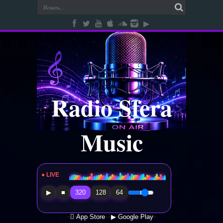
Radio Sfera
Music
● LIVE
Radio Sfera Music
▶
■
320
128
64
 App Store
▶ Google Play