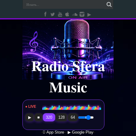
Radio Sfera
Music
● LIVE
Radio Sfera Music
▶
■
320
128
64
 App Store
▶ Google Play