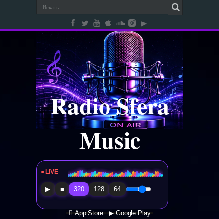
Radio Sfera
Music
● LIVE
Radio Sfera Music
▶
■
320
128
64
 App Store
▶ Google Play