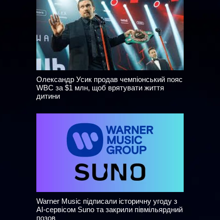
Олександр Усик продав чемпіонський пояс
WBC за $1 млн, щоб врятувати життя
дитини
Warner Music підписали історичну угоду з
AI-сервісом Suno та закрили півмільярдний
позов