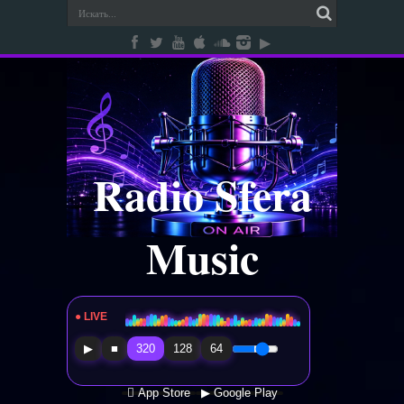
Radio Sfera
Music
● LIVE
Radio Sfera Music
▶
■
320
128
64
 App Store
▶ Google Play