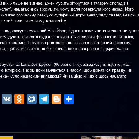
й він більше не визнає, Джек мусить зіткнутися з тягарем спогадів і
інслет), намагаючись зрозуміти, чому доля повернула його назад. Його
икликає глобальну реакцію: суперечки, втручання уряду та медіа-цирк, 
, який залишився йому мало світу.
ек подорожує в сучасний Нью-Йорк, відновлюючи частини свого минулог
реслідують тривожні видіння: починають спливати фрагменти Титаніка,
вані таємниці. Потужна організація, пов’язана з початковим проектом
ве, щоб замовчати її, побоюючись, що її повернення відкриє давно
к зустрічає Елізабет Доусон (Флоренс П’ю), загадкову жінку, яка має
оєю історією. Разом вони ганяються з часом, щоб дізнатися правду: чи
ніка» було нещасним випадком? Чи за цією ніччю є щось набагато
ok
r
atsApp
Viber
VK
Odnoklassniki
Mail.Ru
Telegram
Blogger
Отправить