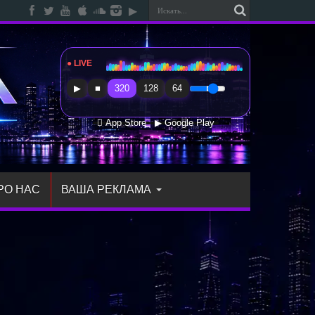
● LIVE
Radio Sfera Music
▶
■
320
128
64
 App Store
▶ Google Play
РО НАС
ВАША РЕКЛАМА