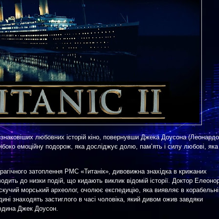
йзнаковіших любовних історій кіно, повернувши Джека Доусона (Леонардо
либоко емоційну подорож, яка досліджує долю, пам’ять і силу любові, яка
трагічного затоплення РМС «Титанік», дивовижна знахідка в крижаних
одить до низки подій, що кидають виклик відомій історії. Доктор Елеоно
искучий морський археолог, очолює експедицію, яка виявляє в корабельні
дині знаходять застиглого в часі чоловіка, який дивом ожив завдяки
юдина Джек Доусон.