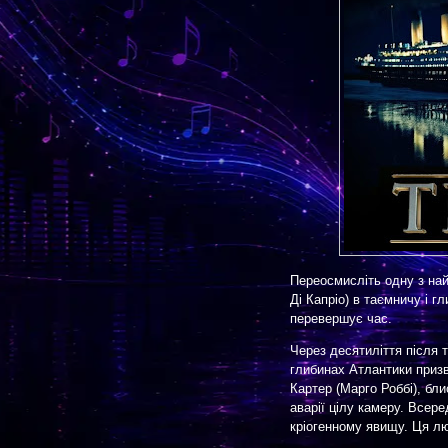
Переосмисліть одну з на
Ді Капріо) в таємничу і г
перевершує час.
Через десятиліття після 
глибинах Атлантики призв
Картер (Марго Роббі), бл
аварії цілу камеру. Всере
кріогенному явищу. Ця л