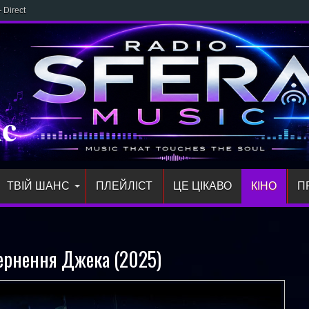
 Direct: новий трек NICOLE
ic
ТВІЙ ШАНС
ПЛЕЙЛIСТ
ЦЕ ЦІКАВО
КІНО
П
вернення Джека (2025)