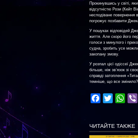
Прокинувшись у світі, яки
відсутністю Рози (Кейт В
несподіване повернення в
погрожує позбавити Джека
У пошуках відповідей Дж
життя. Але скоро його пе
голоси з минулого і прихо
судна, зробить усе можли
закопану змову.
У розпал цієї одіссеї Дже
більше, ніж зв’язок зі св
справді затоплення «Тита
темніше, що все змінило?
Facebo
Twitte
Wh
ЧИТАЙТЕ ТАКЖЕ