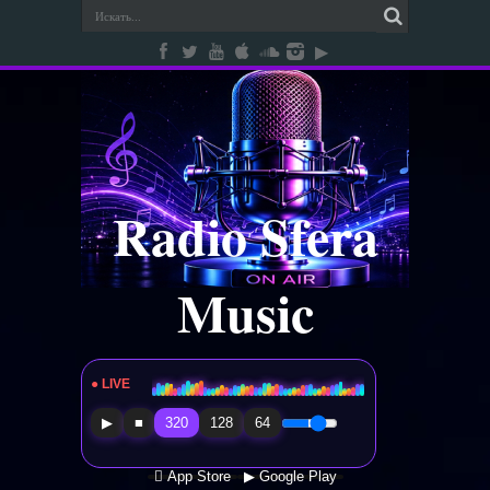
Radio Sfera
Music
● LIVE
Radio Sfera Music
▶
■
320
128
64
 App Store
▶ Google Play