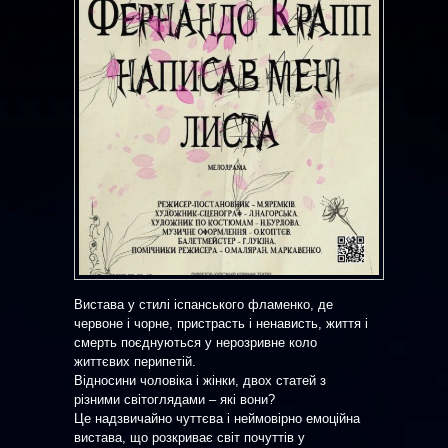
Вистава у стилі іспанського фламенко, де
червоне і чорне, пристрасть і ненависть, життя і
смерть поєднуються у нерозривне коло
життєвих перипетій.
Відносини чоловіка і жінки, двох статей з
різними світоглядами – які вони?
Це надзвичайно чуттєва і неймовірно емоційна
вистава, що розкриває світ почуттів у