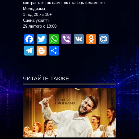
контрастах так само, як і танець фламенко.
Мелодрама
1 год 20 хв 18+
Сцена укритті
29 лютого о 18:00
Facebook
Twitter
WhatsApp
Viber
VK
Odnoklas
Mail.R
Telegram
Blogger
Отправить
ЧИТАЙТЕ ТАКЖЕ