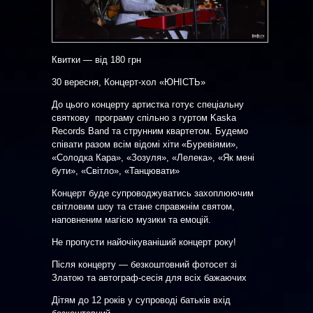
Квитки — від 180 грн
30 вересня, Концерт-хол «ЮНІСТЬ»
До цього концерту артистка готує спеціальну
святкову програму спільно з гуртом Kaska
Records Band та струнним квартетом. Будемо
співати разом всім відомі хіти «Буревіями»,
«Солодка Кара», «Зозуля», «Лелека», «Як мені
бути», «Світло», «Танцювати»
Концерт буде супроводжуватись захоплюючим
світловим шоу та стане справжнім святом,
наповненим магією музики та емоцій.
Не пропусти найочікуваніший концерт року!
Після концерту — безкоштовний фотосет зі
Златою та автограф-сесія для всіх бажаючих
Дітям до 12 років у супроводі батьків вхід