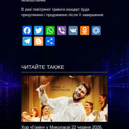
безкоштовний
В разі повітряної тривоги концерт буде
призупинено і продовжено після її завершення.
Facebook
Twitter
WhatsApp
Viber
VK
Odnoklas
Mail.R
Telegram
Blogger
Отправить
ЧИТАЙТЕ ТАКЖЕ
Хор «Гомін» у Миколаєві 22 червня 2026,