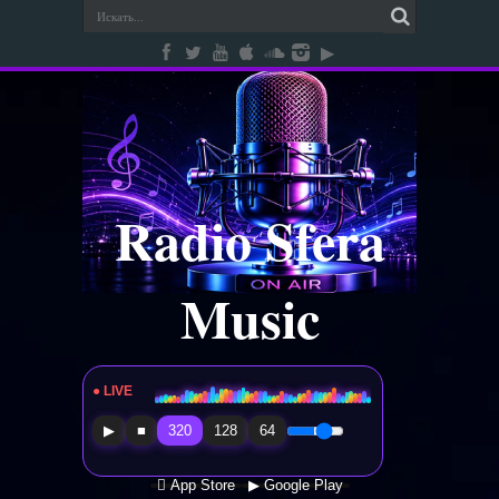
Radio Sfera
Music
● LIVE
Radio Sfera Music
▶
■
320
128
64
 App Store
▶ Google Play