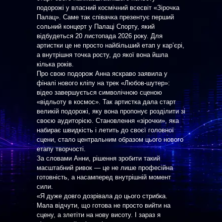
подорожі у власний космічний всесвіт «Зірочка
Палац». Саме так співачка презентує перший
сольний концерт у Палаці Спорту, який
відбудеться 20 листопада 2026 року. Для
артистки це не просто найбільший етап у кар’єрі,
а внутрішня точка росту, до якої вона йшла
кілька років.
Про свою подорож Анна яскраво заявила у
фіналі нового кліпу на трек «Любов-шутер»:
відео завершується символічною сценою
«відльоту в космос». Так артистка дала старт
великій подорожі, яку вона пропонує розділити зі
своєю аудиторією. Становлення «зірочки», яка
набирає швидкість і летить до своєї головної
сцени, стало центральним образом цього нового
етапу творчості.
За словами Анни, рішення зробити такий
масштабний ривок — це не лише професійна
готовність, а насамперед внутрішній момент
сили.
«Я дуже довго дозрівала до цього стрибка.
Мала відчути, що готова не просто вийти на
сцену, а злетіти на нову висоту. І зараз я