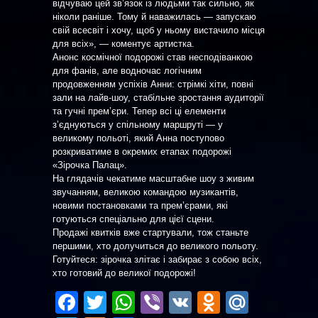
відчуваю цей зв’язок із людьми так сильно, як
ніколи раніше. Тому й наважилась — запускаю
свій всесвіт і хочу, щоб у ньому вистачило місця
для всіх», — коментує артистка.
Анонс космічної подорожі став несподіванкою
для фанів, але водночас логічним
продовженням успіхів Анни: стрімкі хіти, повні
зали на лайв-шоу, стабільне зростання аудиторії
та гучні прем’єри. Тепер всі ці елементи
з’єднуються у спільному маршруті — у
великому польоті, який Анна поступово
розкриватиме в окремих етапах подорожі
«Зірочка Палац».
На глядачів чекатиме масштабне шоу з живим
звучанням, великою командою музикантів,
новими постановками та прем’єрами, які
готуються спеціально для цієї сцени.
Продажі квитків вже стартували, тож станьте
першими, хто долучиться до великого польоту.
Готуйтеся: зірочка злітає і забирає з собою всіх,
хто готовий до великої подорожі!
Facebook
Twitter
WhatsApp
Viber
VK
Odnoklas
Mail.R