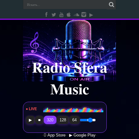
Radio Sfera
Music
● LIVE
Radio Sfera Music
▶
■
320
128
64
 App Store
▶ Google Play