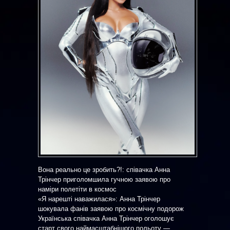
Вона реально це зробить?!: співачка Анна
Трінчер приголомшила гучною заявою про
наміри полетіти в космос
«Я нарешті наважилася»: Анна Трінчер
шокувала фанів заявою про космічну подорож
Українська співачка Анна Трінчер оголошує
старт свого наймасштабнішого польоту —