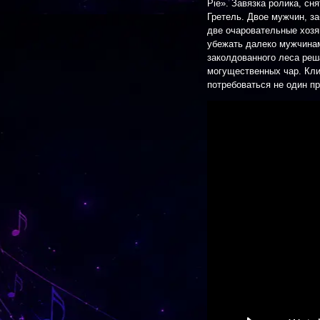
Pie». Завязка ролика, сн
Гретель. Двое мужчин, з
две очаровательные хозя
убежать далеко мужчина
заколдованного леса реш
могущественных чар. Кл
потребоваться не один п