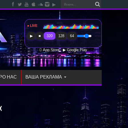
● LIVE
Radio Sfera Music
▶
■
320
128
64
 App Store
▶ Google Play
РО НАС
ВАША РЕКЛАМА
х