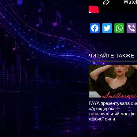
Facebo
Twitte
Wh
ЧИТАЙТЕ ТАКЖЕ
FAYA презентувала си
«Арівідерчі» —
танцювальний маніфе
жіночої сили