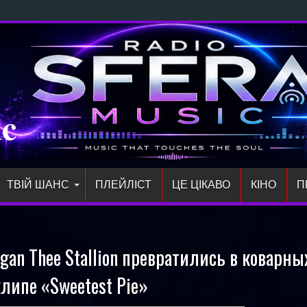
й сингл «злітай» про
ic
ТВІЙ ШАНС
ПЛЕЙЛIСТ
ЦЕ ЦІКАВО
КІНО
П
gan Thee Stallion превратились в коварны
липе «Sweetest Pie»