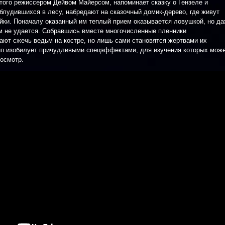
ятого режиссером Дейвом Майерсом, напоминает сказку о Гензеле и
аблудившихся в лесу, набредают на сказочный домик-дерево, где живут
йки. Поначалу оказанный им теплый прием оказывается ловушкой, но д
м не удается. Собравшись вместе многочисленные пленники
ают сжечь ведьм на костре, но лишь сами становятся жертвами их
ип изобилует причудливыми спецэффектами, для изучения которых мож
росмотр.