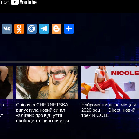
ok
r
atsApp
Viber
VK
Odnoklassniki
Mail.Ru
Telegram
Blogger
Отправить
нгл
Співачка CHERNETSKA
Найромантичніше місце у
випустила новий сингл
2026 році — Direct: новий
ст
«злітай» про відчуття
трек NICOLE
свободи та щирі почуття