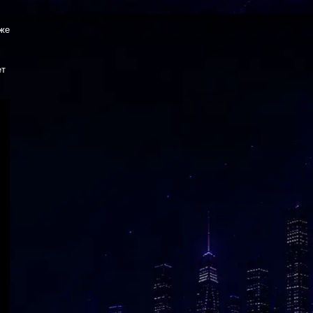
аже
ет