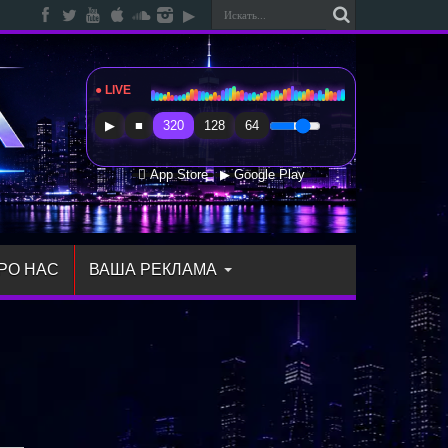
● LIVE
Radio Sfera Music
▶
■
320
128
64
 App Store
▶ Google Play
РО НАС
ВАША РЕКЛАМА