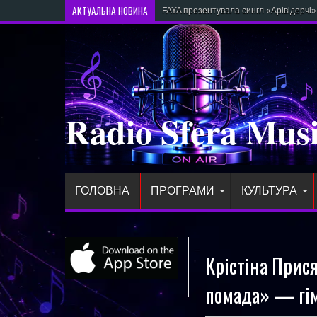
АКТУАЛЬНА НОВИНА
FAYA презентувала сингл «Арівідерчі
Radio Sfera Mus
ГОЛОВНА
ПРОГРАМИ
КУЛЬТУРА
Крістіна Прис
помада» — гімн