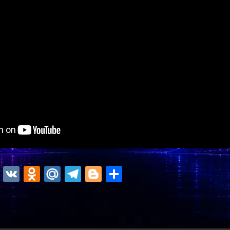
ok
r
atsApp
Viber
VK
Odnoklassniki
Mail.Ru
Telegram
Blogger
Отправить