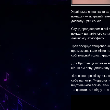
Українська співачка та а
помада» — яскравий, енер
дозволу бути собою.
Саунд продюсером пісні 
помаді» динамічного суча
латинську атмосферу.
Трек поєднує танцювальни
про момент, коли жінка п
собі власний голос, красу
Для Крістіни ця пісня — 
більш сміливу, динамічну 
«Ця пісня про жінку, яка 
себе на потім. “Червона 
внутрішнього вогню, який 
танцювати, а й відчути: 