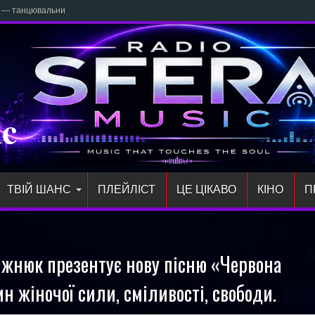
» — танцювальний маніфест жіночої сили
ic
ТВІЙ ШАНС
ПЛЕЙЛIСТ
ЦЕ ЦІКАВО
КІНО
П
яжнюк презентує нову пісню «Червона
 жіночої сили, сміливості, свободи.