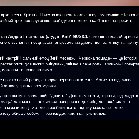
вторка пісень Крістіна Присяжнюк представляє нову композицію «Червона
гійний трек про внутрішнє пробудження жінки, яка більше не просить
став
Андрій Ігнатченко (студія IKSIY MUSIC),
саме він надав «Червоній
сного звучання, поєднавши танцювальний драйв, поп-естетику та гарячу
й настрій і сильний емоційний меседж. «Червона помада» — це історія
ерестає жити для чужих очікувань, знімає з себе роль «зручної» і поверт
, бажання та право на вибір.
не просто новий реліз, а творче перезавантаження. Артистка відкриває
й жіночну грань своєї музики.
одного ранку сказала собі: “Досить!”. Досить мовчати, терпіти, відкладати
помада” для мене — це символ повернення до себе, до своєї сили та
є в кожній жінці. Хотілося зробити пісню, під яку можна не тільки
я знову обираю себе», — розповідає Крістіна Присяжнюк.