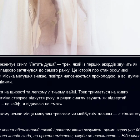
резентує сингл “Летить душа” — трек, який із перших акордів звучить як
ипадково затягнувся до самого ранку. Це історія про стан особливої
и міська метушня зникає, повітря наповнюється прохолодою, а всі думки
мілими.
я на щирості та легкому літньому вайбі. Трек тримається на живих
тміка створює відчуття руху, а рядки синглу звучать як відвертий
я – це кайф, я відчуваю на смак».
якому немає місця минулим тривогам чи майбутнім планам — є тільки «т
ловиш абсолютний спокій і раптом чітко розумієш: прямо зараз усе й
оло «свої» люди, ви просто смієтеся, нікуди не поспішаєте… Ніби нічо