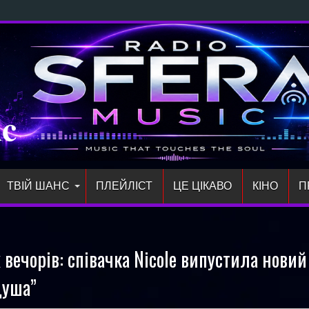
 сингл «злітай» про відчуття св
ic
ТВІЙ ШАНС
ПЛЕЙЛIСТ
ЦЕ ЦІКАВО
КІНО
П
вечорів: співачка Nicole випустила новий
душа”