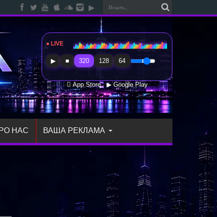
● LIVE
Radio Sfera Music
▶
■
320
128
64
 App Store
▶ Google Play
РО НАС
ВАША РЕКЛАМА