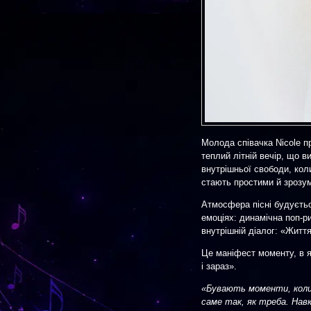
Молода співачка Nicole п
теплий літній вечір, що в
внутрішньої свободи, кол
стають простими й зрозу
Атмосфера пісні будуєтьс
емоціях: динамічна поп-ри
внутрішній діалог: «Житт
Це маніфест моменту, в 
і зараз».
«Бувають моменти, коли 
саме так, як треба. Навк