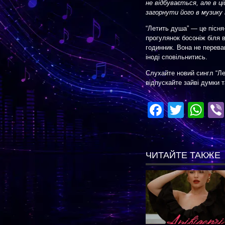
не відбувається, але в 
загорнути його в музику
“Летить душа” — це пісня
прогулянок босоніж біля в
годинник. Вона не перева
іноді сповільнитись.
Слухайте новий сингл “Ле
відпускайте зайві думки т
Facebo
Twitte
Wh
ЧИТАЙТЕ ТАКЖЕ