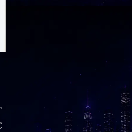
ут
де
го