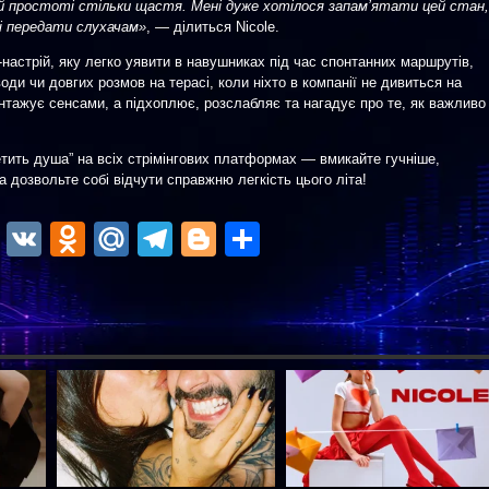
цій простоті стільки щастя. Мені дуже хотілося запам’ятати цей стан,
 і передати слухачам»
, — ділиться Nicole.
-настрій, яку легко уявити в навушниках під час спонтанних маршрутів,
оди чи довгих розмов на терасі, коли ніхто в компанії не дивиться на
нтажує сенсами, а підхоплює, розслабляє та нагадує про те, як важливо
тить душа” на всіх стрімінгових платформах — вмикайте гучніше,
а дозвольте собі відчути справжню легкість цього літа!
ok
r
atsApp
Viber
VK
Odnoklassniki
Mail.Ru
Telegram
Blogger
Отправить