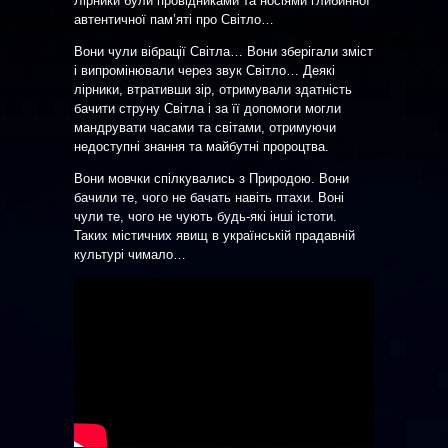
Лірники були провідниками та носіями глибинної
автентичної пам’яті про Світло…
Вони чули вібрації Світла… Вони зберігали зміст
і випромінювали через звук Світло… Деякі
лірники, втративши зір, отримували здатність
бачити струну Світла і за її допомоги могли
мандрувати часами та світами, отримуючи
недоступні знання та майбутні пророцтва.
Вони мовчки спілкувались з Природою. Вони
бачили те, чого не бачать навіть птахи. Воні
чули те, чого не чують будь-які інші істоти.
Таких містичних явищ в українській прадавній
культурі чимало…