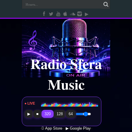
Radio Sfera
Music
● LIVE
Radio Sfera Music
▶
■
320
128
64
 App Store
▶ Google Play