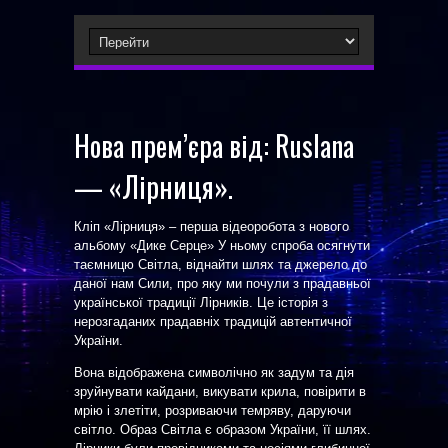
Нова прем’єра від: Ruslana
— «Лірниця».
Кліп «Лірниця» – перша відеоробота з нового
альбому «Дике Серце» У ньому спроба осягнути
таємницю Світла, віднайти шлях та джерело до
даної нам Сили, про яку ми почули з прадавньої
української традиції Лірників. Це історія з
нерозгаданих прадавніх традицій автентичної
України.
Вона відображена символічно як задум та дія
зруйнувати кайдани, викувати крила, повірити в
мрію і злетіти, розриваючи темряву, даруючи
світло. Образ Світла є образом України, її шлях.