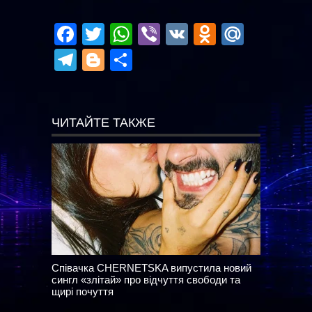
Facebook
Twitter
WhatsApp
Viber
VK
Odnoklas
Mail.R
Telegram
Blogger
Отправить
ЧИТАЙТЕ ТАКЖЕ
Співачка CHERNETSKA випустила новий
сингл «злітай» про відчуття свободи та
щирі почуття